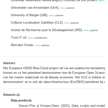
Koninklijk Nederlands Meteorologisch Instituut De Bilt (KNMI)
,
meer
, pa
Universiteit van Amsterdam (UvA)
,
meer
, partner
University of Bergen (UiB)
,
meer
, partner
Collecte Localisation Satellites (CLS)
,
meer
, partner
Institut de Recherche pour le Développement (IRD)
,
meer
, partner
Trust-IT srl
,
meer
, coördinator
Mercator Océan
,
meer
, partner
Abstract
Het Europese H2020 Blue-Cloud project wil via een praktische benadering t
komen en zo het potentieel demonstreren hoe de European Open Science 
van het marien onderzoek en de blauwe economie. Het VLIZ is trekker en p
demonstrators’ en is ook als data-infrastructuur (EurOBIS) betrokken bij dit 
Datasets
(2)
Data products
Steven Pint, & Viviana Otero. (2021). Data, scripts and model o