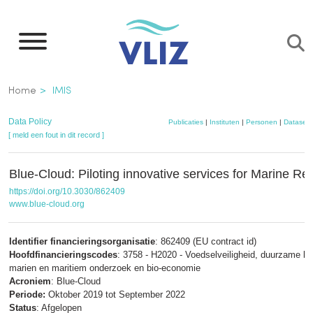
Overslaan
en
naar
de
Kruimelpad
Home
IMIS
inhoud
gaan
Data Policy
Publicaties
|
Instituten
|
Personen
|
Datasets
[ meld een fout in dit record ]
Blue-Cloud: Piloting innovative services for Marine 
https://doi.org/10.3030/862409
www.blue-cloud.org
Identifier financieringsorganisatie
: 862409 (EU contract id)
Hoofdfinancieringscodes
: 3758 - H2020 - Voedselveiligheid, duurzame l
marien en maritiem onderzoek en bio-economie
Acroniem
: Blue-Cloud
Periode:
Oktober 2019 tot September 2022
Status
: Afgelopen