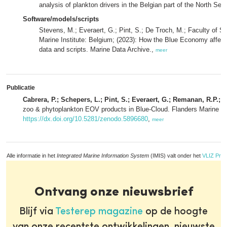
analysis of plankton drivers in the Belgian part of the North Se
Software/models/scripts
Stevens, M.; Everaert, G.; Pint, S.; De Troch, M.; Faculty of S
Marine Institute: Belgium; (2023): How the Blue Economy affec
data and scripts. Marine Data Archive.,
meer
Publicatie
Cabrera, P.; Schepers, L.; Pint, S.; Everaert, G.; Remanan, R.P.; B
zoo & phytoplankton EOV products in Blue-Cloud. Flanders Marine Ins
https://dx.doi.org/10.5281/zenodo.5896680
,
meer
Alle informatie in het
Integrated Marine Information System
(IMIS) valt onder het
VLIZ Priv
Ontvang onze nieuwsbrief
Blijf via
Testerep magazine
op de hoogte