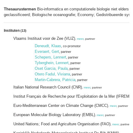
Thesaurustermen
Bio-informatica en computationele biologie niet elders
geclassificeerd; Biologische oceanografie; Economy; Gedistribueerde sys
Instituten
(13)
Vlaams Instituut voor de Zee (VLIZ)
,
meer
, partner
Deneudt, Klaas
, co-promotor
Everaert, Gert
, partner
Schepers, Lennert
, partner
Tyberghein, Lennert
, partner
Oset Garcia, Paula
, partner
Otero Fadul, Viviana
, partner
Martin-Cabrera, Patricia
, partner
Italian National Research Council (CNR)
,
meer
, partner
Institut Français de Recherche pour l'Exploitation de la Mer (IFREME
Euro-Mediterranean Center on Climate Change (CMCC)
,
meer
, partner
European Molecular Biology Laboratory (EMBL)
,
meer
, partner
United Nations; Food and Agriculture Organisation (FAO)
,
meer
, partner