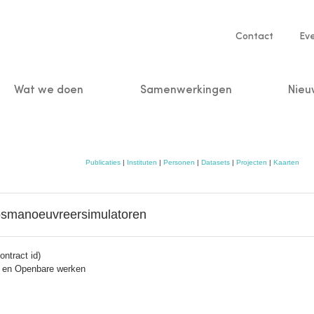
Service
Contact
Ev
navigatio
Wat we doen
Samenwerkingen
Nieu
n
Publicaties
|
Instituten
|
Personen
|
Datasets
|
Projecten
|
Kaarten
psmanoeuvreersimulatoren
ntract id)
it en Openbare werken