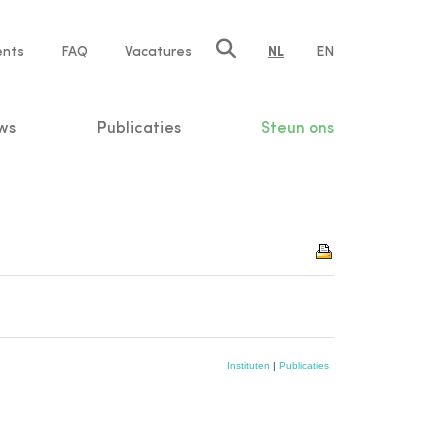
ents
FAQ
Vacatures
NL
EN
n
ws
Publicaties
Steun ons
Instituten
|
Publicaties