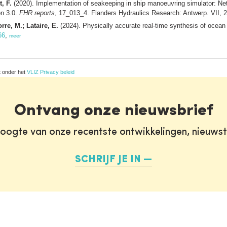
, F.
(2020). Implementation of seakeeping in ship manoeuvring simulator: N
on 3.0.
FHR reports
, 17_013_4. Flanders Hydraulics Research: Antwerp. VII, 
orre, M.; Lataire, E.
(2024). Physically accurate real-time synthesis of ocean
66
,
meer
t onder het
VLIZ Privacy beleid
Ontvang onze nieuwsbrief
oogte van onze recentste ontwikkelingen, nieuws
SCHRIJF JE IN