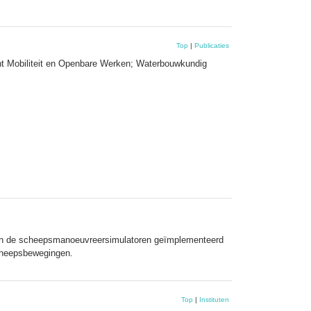
Top
|
Publicaties
nt Mobiliteit en Openbare Werken; Waterbouwkundig
el in de scheepsmanoeuvreersimulatoren geïmplementeerd
scheepsbewegingen.
Top
|
Instituten