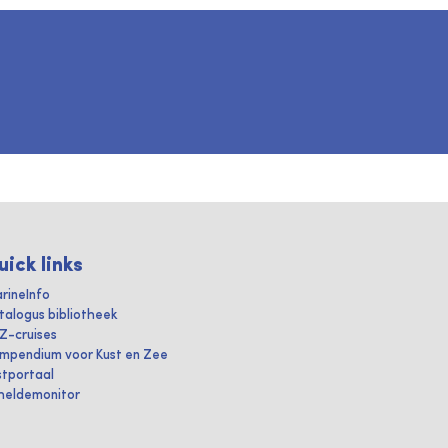
uick links
rineInfo
talogus bibliotheek
IZ-cruises
mpendium voor Kust en Zee
stportaal
heldemonitor