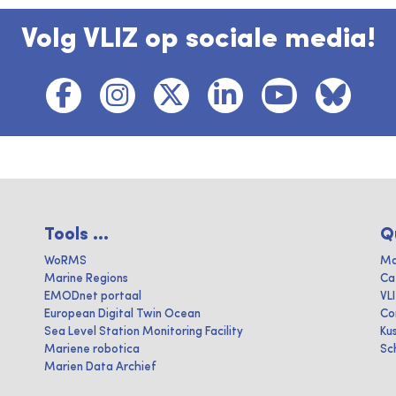
Volg VLIZ op sociale media!
Tools ...
Q
WoRMS
Ma
Marine Regions
Ca
EMODnet portaal
VL
European Digital Twin Ocean
Co
Sea Level Station Monitoring Facility
Ku
Mariene robotica
Sc
Marien Data Archief