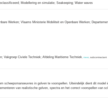
eclassificeerd; Modellering en simulatie; Seakeeping; Water waves
enbare Werken; Vlaams Ministerie Mobiliteit en Openbare Werken; Departeme
en; Vakgroep Civiele Techniek; Afdeling Maritieme Techniek
,
meer
, subcontractant
 om scheepsmanoeuvres in golven te voorspellen. Uiteindelijk dient dit mod
lementeren van realistische golven, spectra en het correct voorspellen van 