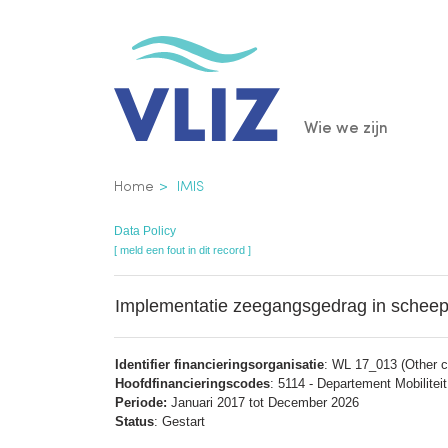
Overslaan
en
naar
de
Main
Wie we zijn
inhoud
gaan
navigatio
Kruimelpad
Home
IMIS
Data Policy
[ meld een fout in dit record ]
Implementatie zeegangsgedrag in schee
Identifier financieringsorganisatie
: WL 17_013 (Other co
Hoofdfinancieringscodes
: 5114 - Departement Mobilite
Periode:
Januari 2017 tot December 2026
Status
: Gestart