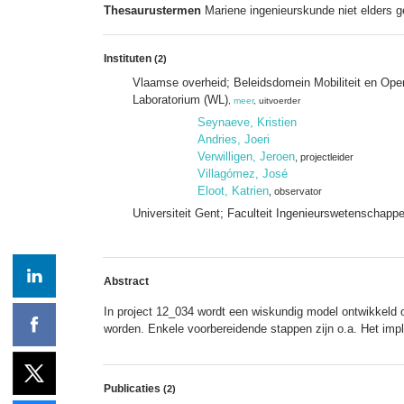
Thesaurustermen
Mariene ingenieurskunde niet elders g
Instituten
(2)
Vlaamse overheid; Beleidsdomein Mobiliteit en Op
Laboratorium (WL)
,
meer
, uitvoerder
Seynaeve, Kristien
Andries, Joeri
Verwilligen, Jeroen
, projectleider
Villagómez, José
Eloot, Katrien
, observator
Universiteit Gent; Faculteit Ingenieurswetenschapp
Abstract
In project 12_034 wordt een wiskundig model ontwikkeld
worden. Enkele voorbereidende stappen zijn o.a. Het imp
Publicaties
(2)