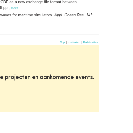
etCDF as a new exchange file format between
28 pp.,
meer
 waves for maritime simulators.
Appl. Ocean Res. 143
:
Top
|
Instituten
|
Publicaties
te projecten en aankomende events.