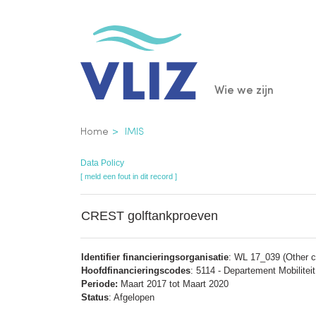
Overslaan
en
naar
de
Main
Wie we zijn
inhoud
gaan
navigatio
Kruimelpad
Home
IMIS
Data Policy
[ meld een fout in dit record ]
CREST golftankproeven
Identifier financieringsorganisatie
: WL 17_039 (Other co
Hoofdfinancieringscodes
: 5114 - Departement Mobilite
Periode:
Maart 2017 tot Maart 2020
Status
: Afgelopen