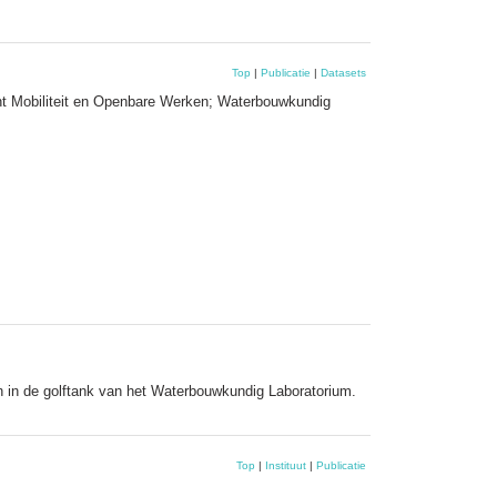
Top
|
Publicatie
|
Datasets
nt Mobiliteit en Openbare Werken; Waterbouwkundig
n in de golftank van het Waterbouwkundig Laboratorium.
Top
|
Instituut
|
Publicatie