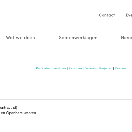
Service
Contact
Ev
navigatio
Wat we doen
Samenwerkingen
Nieu
n
Publicaties
|
Instituten
|
Personen
|
Datasets
|
Projecten
|
Kaarten
ntract id)
it en Openbare werken