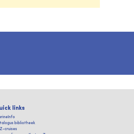
uick links
rineInfo
talogus bibliotheek
IZ-cruises