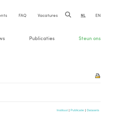
ents
FAQ
Vacatures
NL
EN
n
ws
Publicaties
Steun ons
Instituut
|
Publicatie
|
Datasets