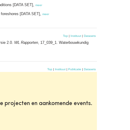
onditions [DATA SET],
meer
ow foreshores [DATA SET],
meer
Top
|
Instituut
|
Datasets
rsie 2.0.
WL Rapporten
, 17_039_1. Waterbouwkundig
Top
|
Instituut
|
Publicatie
|
Datasets
te projecten en aankomende events.