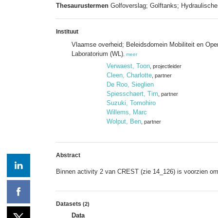
Thesaurustermen
Golfoverslag; Golftanks; Hydraulische
Instituut
Vlaamse overheid; Beleidsdomein Mobiliteit en Op
Laboratorium (WL)
,
meer
Verwaest, Toon
, projectleider
Cleen, Charlotte
, partner
De Roo, Sieglien
Spiesschaert, Tim
, partner
Suzuki, Tomohiro
Willems, Marc
Wolput, Ben
, partner
Abstract
Binnen activity 2 van CREST (zie 14_126) is voorzien om
Datasets
(2)
Data