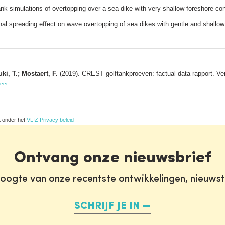
nk simulations of overtopping over a sea dike with very shallow foreshore c
nal spreading effect on wave overtopping of sea dikes with gentle and shall
ki, T.; Mostaert, F.
(2019). CREST golftankproeven: factual data rapport. Ve
eer
t onder het
VLIZ Privacy beleid
Ontvang onze nieuwsbrief
oogte van onze recentste ontwikkelingen, nieuws
SCHRIJF JE IN