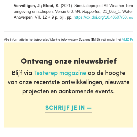
Verwilligen, J.; Eloot, K.
(2021). Simulatieproject All Weather Termin
omgeving en schepen. Versie 6.0.
WL Rapporten
, 21_065_1. Waterbo
Antwerpen. VII, 12 + 9 p. bijl. pp.
https://dx.doi.org/10.48607/58
,
meer
Alle informatie in het
Integrated Marine Information System
(IMIS) valt onder het
VLIZ Priv
Ontvang onze nieuwsbrief
Blijf via
Testerep magazine
op de hoogte
van onze recentste ontwikkelingen, nieuwste
projecten en aankomende events.
SCHRIJF JE IN