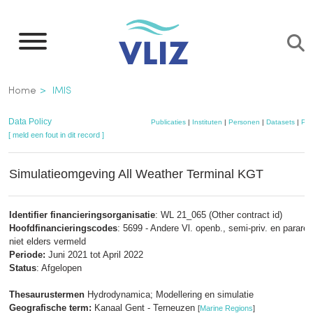
Overslaan
en
naar
de
Kruimelpad
Home
IMIS
inhoud
gaan
Data Policy
Publicaties
|
Instituten
|
Personen
|
Datasets
|
Pro
[ meld een fout in dit record ]
Simulatieomgeving All Weather Terminal KGT
Identifier financieringsorganisatie
: WL 21_065 (Other contract id)
Hoofdfinancieringscodes
: 5699 - Andere Vl. openb., semi-priv. en parareg.
niet elders vermeld
Periode:
Juni 2021 tot April 2022
Status
: Afgelopen
Thesaurustermen
Hydrodynamica; Modellering en simulatie
Geografische term:
Kanaal Gent - Terneuzen
[
Marine Regions
]