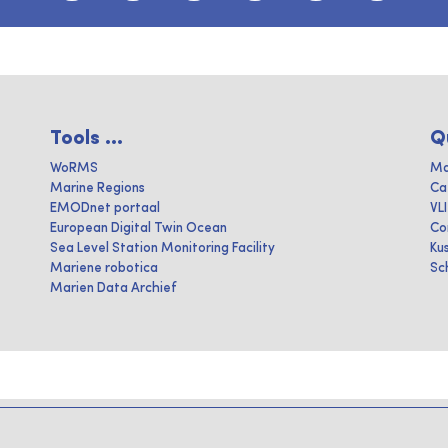
Tools ...
Q
WoRMS
Ma
Marine Regions
Ca
EMODnet portaal
VL
European Digital Twin Ocean
Co
Sea Level Station Monitoring Facility
Ku
Mariene robotica
Sc
Marien Data Archief