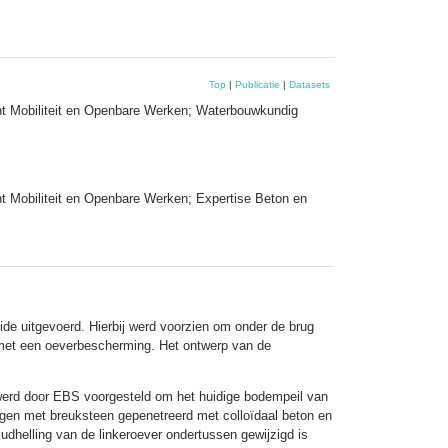
Top
|
Publicatie
|
Datasets
nt Mobiliteit en Openbare Werken; Waterbouwkundig
t Mobiliteit en Openbare Werken; Expertise Beton en
e uitgevoerd. Hierbij werd voorzien om onder de brug
en met een oeverbescherming. Het ontwerp van de
n werd door EBS voorgesteld om het huidige bodempeil van
vigen met breuksteen gepenetreerd met colloïdaal beton en
udhelling van de linkeroever ondertussen gewijzigd is