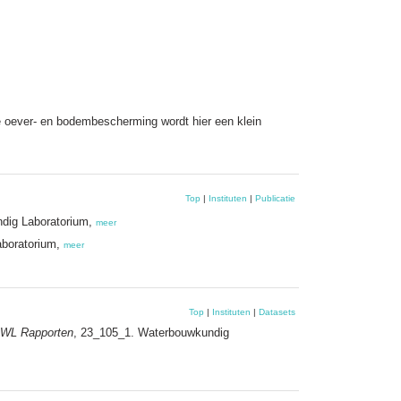
de oever- en bodembescherming wordt hier een klein
Top
|
Instituten
|
Publicatie
ndig Laboratorium,
meer
aboratorium,
meer
Top
|
Instituten
|
Datasets
WL Rapporten
, 23_105_1. Waterbouwkundig