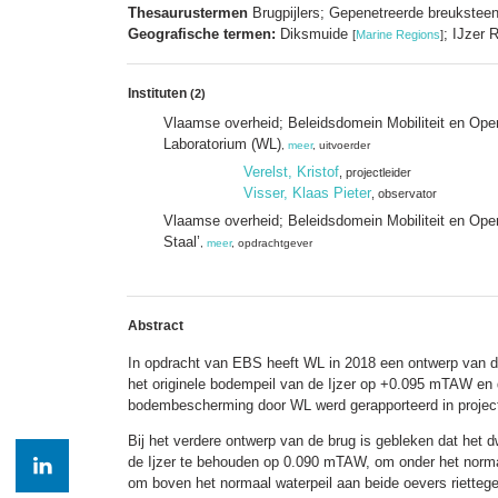
Thesaurustermen
Brugpijlers; Gepenetreerde breuksteen;
Geografische termen:
Diksmuide
; IJzer 
[
Marine Regions
]
Instituten
(2)
Vlaamse overheid; Beleidsdomein Mobiliteit en Op
Laboratorium (WL)
,
meer
, uitvoerder
Verelst, Kristof
, projectleider
Visser, Klaas Pieter
, observator
Vlaamse overheid; Beleidsdomein Mobiliteit en Ope
Staal’
,
meer
, opdrachtgever
Abstract
In opdracht van EBS heeft WL in 2018 een ontwerp van de
het originele bodempeil van de Ijzer op +0.095 mTAW en d
bodembescherming door WL werd gerapporteerd in projec
Bij het verdere ontwerp van de brug is gebleken dat het 
de Ijzer te behouden op 0.090 mTAW, om onder het normaal
om boven het normaal waterpeil aan beide oevers riettege