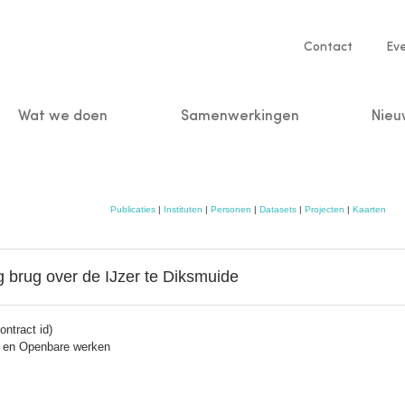
Service
Contact
Ev
navigatio
Wat we doen
Samenwerkingen
Nieu
n
Publicaties
|
Instituten
|
Personen
|
Datasets
|
Projecten
|
Kaarten
brug over de IJzer te Diksmuide
ntract id)
it en Openbare werken