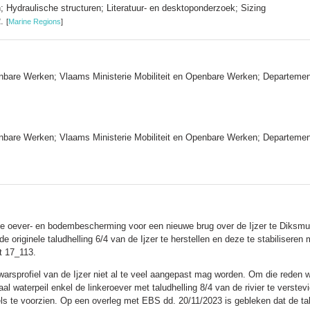
 Hydraulische structuren; Literatuur- en desktoponderzoek; Sizing
R.
[
Marine Regions
]
enbare Werken; Vlaams Ministerie Mobiliteit en Openbare Werken; Departeme
nbare Werken; Vlaams Ministerie Mobiliteit en Openbare Werken; Departemen
 oever- en bodembescherming voor een nieuwe brug over de Ijzer te Diksmuid
e originele taludhelling 6/4 van de Ijzer te herstellen en deze te stabiliser
t 17_113.
dwarsprofiel van de Ijzer niet al te veel aangepast mag worden. Om die rede
 waterpeil enkel de linkeroever met taludhelling 8/4 van de rivier te verste
ls te voorzien. Op een overleg met EBS dd. 20/11/2023 is gebleken dat de tal