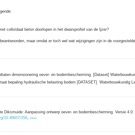
lgende:
t colloïdaal beton doorlopen in het dwarsprofiel van de Ijzer?
te beantwoorden, maar omdat er toch wel wat wijzigingen zijn in de voorgestel
sultaten dimensionering oever- en bodembescherming. [Dataset] Waterbouwku
sultaat bepaling hydraulische belasting bodem [DATASET]. Waterbouwkundig L
 te Diksmuide: Aanpassing ontwerp oever- en bodembescherming. Versie 4.0.
org/10.48607/256
,
meer