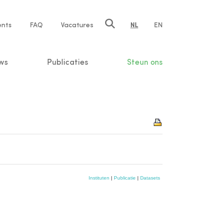
ents
FAQ
Vacatures
NL
EN
n
ws
Publicaties
Steun ons
Instituten
|
Publicatie
|
Datasets