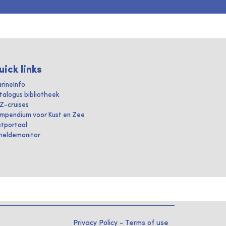
uick links
rineInfo
talogus bibliotheek
IZ-cruises
mpendium voor Kust en Zee
stportaal
heldemonitor
Privacy Policy
-
Terms of use