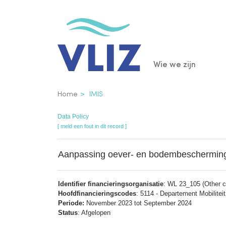
Overslaan
en
naar
de
Main
Wie we zijn
inhoud
gaan
navigatio
Kruimelpad
Home
IMIS
Data Policy
[ meld een fout in dit record ]
Aanpassing oever- en bodembescherming 
Identifier financieringsorganisatie
: WL 23_105 (Other co
Hoofdfinancieringscodes
: 5114 - Departement Mobilite
Periode:
November 2023 tot September 2024
Status
: Afgelopen