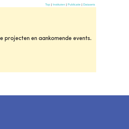
Top
|
Instituten
|
Publicatie
|
Datasets
te projecten en aankomende events.