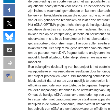
de verspreiding van soorten en wint het aan populariteit
aquatische ecosystemen voor beleids- en beheersbesliss
zijn indirecte waarnemingsmethoden en kunnen tekortschi
beheer- en beleidsbeslissingen die economische activitei
van eDNA-gebaseerde technieken en leidt ertoe dat tradit
Het eDNA-OPTIMA-project richt zich op de huidige uitdagi
negatieve detecties van soorten te verminderen. Het is s
invloed zijn op de verspreiding, detectie en persistent
observaties in-situ in de Noordzee en in het laboratoriu
getransporteerd door stromingen. Hiervoor zullen in-sit
kwantificeren. Het project zal gebruikmaken van bio-inf
om de patronen van eDNA-fragmentatie te analyseren, kunn
mogelijk heeft afgelegd. Uiteindelijk streven we naar ee
modellen.
Een belangrijke doelstelling van het project is het opstel
vals-positieve en vals-negatieve resultaten door het di
het project protocollen voor eDNA-monitoring optimalis
biodiversiteit dat tot nu toe zeer moeilijk te beoordele
efficiënte methode voor soortdetectie te bepalen. Tegelijk
zal deze inspanning uitmonden in de ontwikkeling van ui
Omdat de huidige eDNA-staalname methoden op zee vaak 
te verzamelen met geautomatiseerde staalname apparatu
bedrijven in de blauwe economie), maar vereist het vasts
het gebruik van eDNA als een betrouwbare en efficiënte 