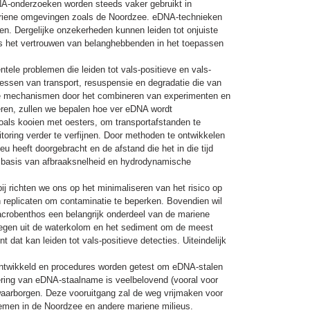
DNA-onderzoeken worden steeds vaker gebruikt in
mariene omgevingen zoals de Noordzee. eDNA-technieken
n. Dergelijke onzekerheden kunnen leiden tot onjuiste
ens het vertrouwen van belanghebbenden in het toepassen
ele problemen die leiden tot vals-positieve en vals-
cessen van transport, resuspensie en degradatie die van
ende mechanismen door het combineren van experimenten en
ceren, zullen we bepalen hoe ver eDNA wordt
oals kooien met oesters, om transportafstanden te
oring verder te verfijnen. Door methoden te ontwikkelen
 heeft doorgebracht en de afstand die het in die tijd
op basis van afbraaksnelheid en hydrodynamische
bij richten we ons op het minimaliseren van het risico op
 replicaten om contaminatie te beperken. Bovendien wil
acrobenthos een belangrijk onderdeel van de mariene
rkregen uit de waterkolom en het sediment om de meest
 dat kan leiden tot vals-positieve detecties. Uiteindelijk
ntwikkeld en procedures worden getest om eDNA-stalen
ing van eDNA-staalname is veelbelovend (vooral voor
 waarborgen. Deze vooruitgang zal de weg vrijmaken voor
temen in de Noordzee en andere mariene milieus.