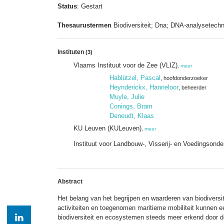
Status
: Gestart
Thesaurustermen
Biodiversiteit; Dna; DNA-analysetechn
Instituten
(3)
Vlaams Instituut voor de Zee (VLIZ)
,
meer
Hablützel, Pascal
, hoofdonderzoeker
Heynderickx, Hanneloor
, beheerder
Muyle, Julie
Conings, Bram
Deneudt, Klaas
KU Leuven (KULeuven)
,
meer
Instituut voor Landbouw-, Visserij- en Voedingsond
Abstract
Het belang van het begrijpen en waarderen van biodivers
activiteiten en toegenomen maritieme mobiliteit kunnen e
biodiversiteit en ecosystemen steeds meer erkend door d