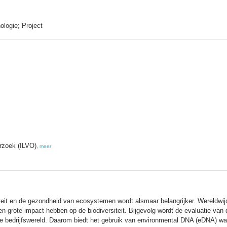
ologie; Project
erzoek (ILVO)
,
meer
iteit en de gezondheid van ecosystemen wordt alsmaar belangrijker. Wereldw
en grote impact hebben op de biodiversiteit. Bijgevolg wordt de evaluatie van
e bedrijfswereld. Daarom biedt het gebruik van environmental DNA (eDNA) waa