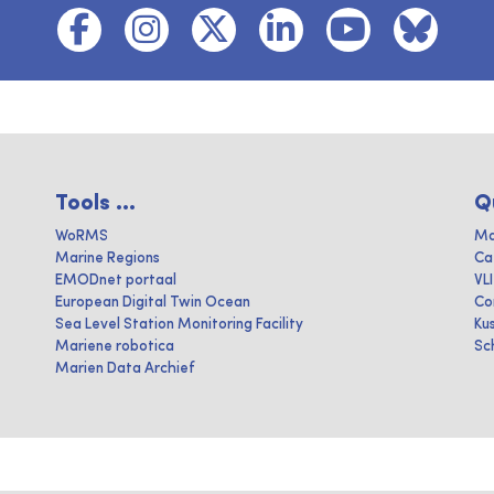
Tools ...
Q
WoRMS
Ma
Marine Regions
Ca
EMODnet portaal
VL
European Digital Twin Ocean
Co
Sea Level Station Monitoring Facility
Ku
Mariene robotica
Sc
Marien Data Archief