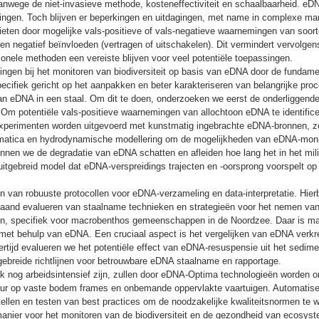
 vanwege de niet-invasieve methode, kosteneffectiviteit en schaalbaarheid. e
ingen. Toch blijven er beperkingen en uitdagingen, met name in complexe 
eten door mogelijke vals-positieve of vals-negatieve waarnemingen van soorte
ten negatief beïnvloeden (vertragen of uitschakelen). Dit vermindert vervolg
ionele methoden een vereiste blijven voor veel potentiële toepassingen.
ngen bij het monitoren van biodiversiteit op basis van eDNA door de fundament
pecifiek gericht op het aanpakken en beter karakteriseren van belangrijke pro
ie van eDNA in een staal. Om dit te doen, onderzoeken we eerst de onderligg
m. Om potentiële vals-positieve waarnemingen van allochtoon eDNA te identifi
u experimenten worden uitgevoerd met kunstmatig ingebrachte eDNA-bronnen, z
ormatica en hydrodynamische modellering om de mogelijkheden van eDNA-monit
en we de degradatie van eDNA schatten en afleiden hoe lang het in het milieu
n uitgebreid model dat eDNA-verspreidings trajecten en -oorsprong voorspelt 
len van robuuste protocollen voor eDNA-verzameling en data-interpretatie. Hier
epgaand evalueren van staalname technieken en strategieën voor het nemen van
eren, specifiek voor macrobenthos gemeenschappen in de Noordzee. Daar is m
n is met behulp van eDNA. Een cruciaal aspect is het vergelijken van eDNA ve
ertijd evalueren we het potentiële effect van eDNA-resuspensie uit het sediment
tgebreide richtlijnen voor betrouwbare eDNA staalname en rapportage.
nog arbeidsintensief zijn, zullen door eDNA-Optima technologieën worden o
ur op vaste bodem frames en onbemande oppervlakte vaartuigen. Automatiser
tellen en testen van best practices om de noodzakelijke kwaliteitsnormen te
manier voor het monitoren van de biodiversiteit en de gezondheid van ecosys