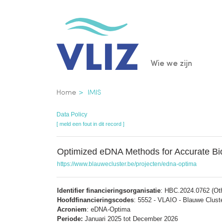
Overslaan
en
naar
de
Main
Wie we zijn
inhoud
gaan
navigatio
Kruimelpad
Home
IMIS
Data Policy
[ meld een fout in dit record ]
Optimized eDNA Methods for Accurate Bi
https://www.blauwecluster.be/projecten/edna-optima
Identifier financieringsorganisatie
: HBC.2024.0762 (Oth
Hoofdfinancieringscodes
: 5552 - VLAIO - Blauwe Clust
Acroniem
: eDNA-Optima
Periode:
Januari 2025 tot December 2026