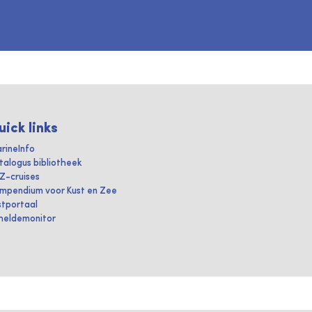
uick links
rineInfo
talogus bibliotheek
IZ-cruises
mpendium voor Kust en Zee
stportaal
heldemonitor