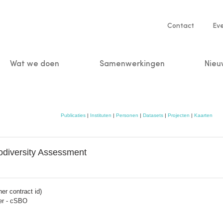
Service
Contact
Ev
navigatio
Wat we doen
Samenwerkingen
Nieu
n
Publicaties
|
Instituten
|
Personen
|
Datasets
|
Projecten
|
Kaarten
odiversity Assessment
er contract id)
er - cSBO