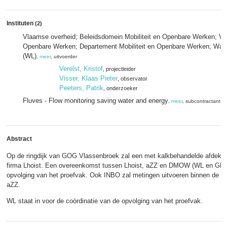
Instituten
(2)
Vlaamse overheid; Beleidsdomein Mobiliteit en Openbare Werken; Vlaa
Openbare Werken; Departement Mobiliteit en Openbare Werken; Wat
(WL)
,
meer
, uitvoerder
Verelst, Kristof
, projectleider
Visser, Klaas Pieter
, observator
Peeters, Patrik
, onderzoeker
Fluves - Flow monitoring saving water and energy
,
meer
, subcontractant
Abstract
​Op de ringdijk van GOG Vlassenbroek zal een met kalkbehandelde afdekl
firma Lhoist. Een overeenkomst tussen Lhoist, aZZ en DMOW (WL en GEO)
opvolging van het proefvak. Ook INBO zal metingen uitvoeren binnen de 
aZZ.
WL staat in voor de coördinatie van de opvolging van het proefvak.