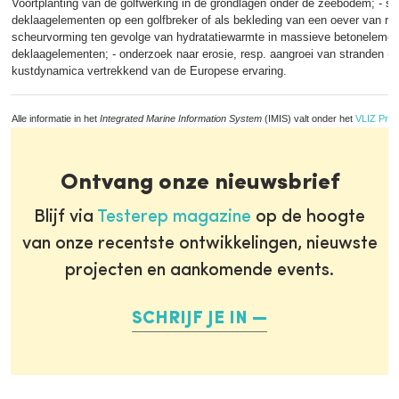
Voortplanting van de golfwerking in de grondlagen onder de zeebodem; - stab
deklaagelementen op een golfbreker of als bekleding van een oever van rivie
scheurvorming ten gevolge van hydratatiewarmte in massieve betonelemen
deklaagelementen; - onderzoek naar erosie, resp. aangroei van stranden (k
kustdynamica vertrekkend van de Europese ervaring.
Alle informatie in het
Integrated Marine Information System
(IMIS) valt onder het
VLIZ Priv
Ontvang onze nieuwsbrief
Blijf via
Testerep magazine
op de hoogte
van onze recentste ontwikkelingen, nieuwste
projecten en aankomende events.
SCHRIJF JE IN