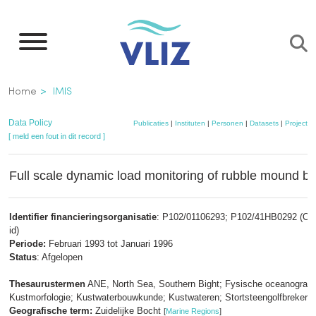
Overslaan
en
naar
de
Kruimelpad
Home
IMIS
inhoud
gaan
Data Policy
Publicaties
|
Instituten
|
Personen
|
Datasets
|
Projecten
[ meld een fout in dit record ]
Full scale dynamic load monitoring of rubble mound b
Identifier financieringsorganisatie
: P102/01106293; P102/41HB0292 (Oth
id)
Periode:
Februari 1993 tot Januari 1996
Status
: Afgelopen
Thesaurustermen
ANE, North Sea, Southern Bight; Fysische oceanografie
Kustmorfologie; Kustwaterbouwkunde; Kustwateren; Stortsteengolfbrekers
Geografische term:
Zuidelijke Bocht
[
Marine Regions
]