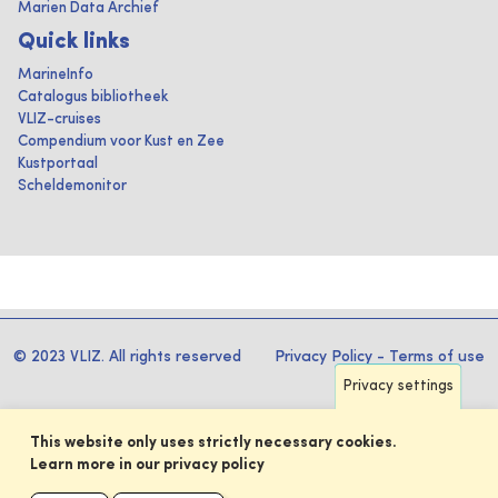
Marien Data Archief
Quick links
MarineInfo
Catalogus bibliotheek
VLIZ-cruises
Compendium voor Kust en Zee
Kustportaal
Scheldemonitor
© 2023 VLIZ. All rights reserved
Privacy Policy
-
Terms of use
Privacy settings
This website only uses strictly necessary cookies.
Learn more in our privacy policy