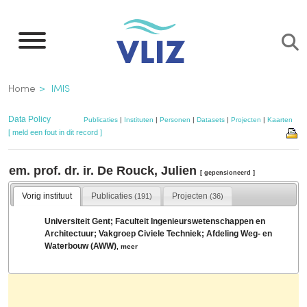
Overslaan
en
naar
de
Kruimelpad
Home
IMIS
inhoud
gaan
Data Policy
Publicaties
|
Instituten
|
Personen
|
Datasets
|
Projecten
|
Kaarten
[ meld een fout in dit record ]
em. prof. dr. ir. De Rouck, Julien
[ gepensioneerd ]
Vorig instituut
Publicaties
Projecten
(191)
(36)
Universiteit Gent; Faculteit Ingenieurswetenschappen en
Architectuur; Vakgroep Civiele Techniek; Afdeling Weg- en
Waterbouw (AWW)
,
meer