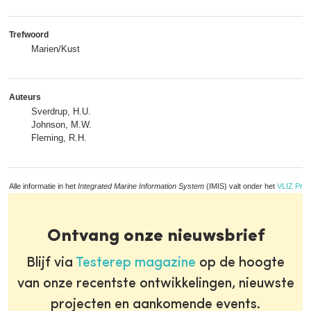
Trefwoord
Marien/Kust
Auteurs
Sverdrup, H.U.
Johnson, M.W.
Fleming, R.H.
Alle informatie in het
Integrated Marine Information System
(IMIS) valt onder het
VLIZ Priv
Ontvang onze nieuwsbrief
Blijf via
Testerep magazine
op de hoogte
van onze recentste ontwikkelingen, nieuwste
projecten en aankomende events.