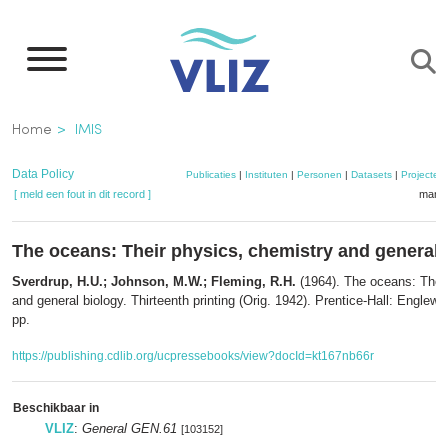
Overslaan
en
naar
de
Kruimelpad
Home
IMIS
inhoud
gaan
Data Policy
Publicaties
|
Instituten
|
Personen
|
Datasets
|
Projecten
[ meld een fout in dit record ]
mandj
The oceans: Their physics, chemistry and general 
Sverdrup, H.U.; Johnson, M.W.; Fleming, R.H.
(1964). The oceans: Their
and general biology. Thirteenth printing (Orig. 1942). Prentice-Hall: Englewo
pp.
https://publishing.cdlib.org/ucpressebooks/view?docId=kt167nb66r
Beschikbaar in
VLIZ
:
General GEN.61
[103152]