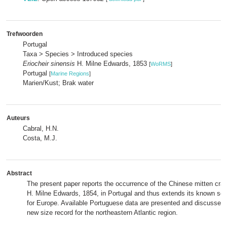
Trefwoorden
Portugal
Taxa > Species > Introduced species
Eriocheir sinensis
H. Milne Edwards, 1853
[
WoRMS
]
Portugal
[
Marine Regions
]
Marien/Kust; Brak water
Auteurs
Cabral, H.N.
Costa, M.J.
Abstract
The present paper reports the occurrence of the Chinese mitten cra
H. Milne Edwards, 1854, in Portugal and thus extends its known sout
for Europe. Available Portuguese data are presented and discussed 
new size record for the northeastern Atlantic region.