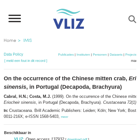
Overslaan
en
naar
de
Kruimelpad
Home
IMIS
inhoud
gaan
Data Policy
Publicaties
|
Instituten
|
Personen
|
Datasets
|
Projecten
[ meld een fout in dit record ]
mandj
On the occurrence of the Chinese mitten crab,
Erio
sinensis
, in Portugal (Decapoda, Brachyura)
Cabral, H.N.; Costa, M.J.
(1999). On the occurrence of the Chinese mitten
Eriocheir sinensis
, in Portugal (Decapoda, Brachyura).
Crustaceana 72(1)
: 
Crustaceana. Brill Academic Publishers: Leiden; Köln; New York; Bosto
In:
0011-216X; e-ISSN 1568-5403,
meer
Beschikbaar in
VLIZ
:
Open access 137932
[
download pdf
]