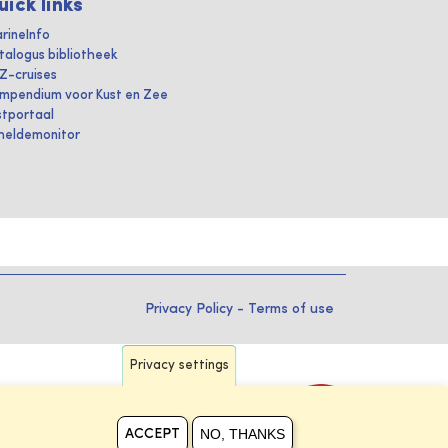
uick links
rineInfo
talogus bibliotheek
IZ-cruises
mpendium voor Kust en Zee
stportaal
heldemonitor
Privacy Policy
-
Terms of use
Privacy settings
NO, THANKS
ACCEPT