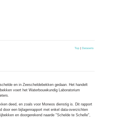
Top
|
Datasets
rschelde en in Zeescheldebekken gedaan. Het handelt
ldebekken voert het Waterbouwkundig Laboratorium
eters.
kken deed, en zoals voor Moneos dienstig is. Dit rapport
id door een bijlagenrapport met enkel data-overzichten
tijbekken en doorgerekend naarde "Schelde te Schelle",