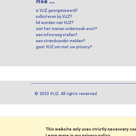
Hoe ...
is VLIZ georganiseerd?
solliciteren bij VLIZ?
lid worden van VLIZ?
ziet het marien onderzoek eruit?
een infovraag stellen?
een strandvondst melden?
gaat VLIZ om met uw privacy?
© 2023 VLIZ. All rights reserved
This website only uses strictly necessary co
Learn more in our privacy policy