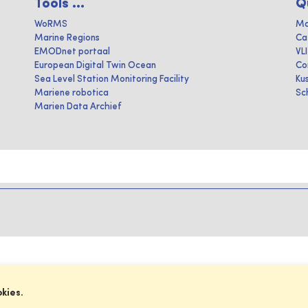
Tools ...
Q
WoRMS
Ma
Marine Regions
Ca
EMODnet portaal
VL
European Digital Twin Ocean
Co
Sea Level Station Monitoring Facility
Ku
Mariene robotica
Sc
Marien Data Archief
okies.