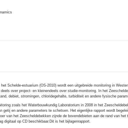
ynamics
 het Schelde-estuarium (OS-2010) wordt een uitgebreide monitoring in Weste
 deels over project- en kleinendeels over studie-monitoring. In het Zeesche
and, debiet, stromingen, chloridegehalte, turbiditeit en andere fysische param
onitoring zoals het Waterbouwkundig Laboratorium in 2008 in het Zeescheldebe
n getij en andere parameters te schetsen. Het eigenlijke rapport wordt begele
fvoer van het Zeescheldebekken zijnde de bovendebieten aan de rand van het 
ag digitaal op CD beschikbaar.Dit is het bijlagenrapport.