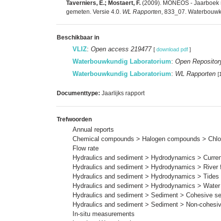
Taverniers, E.; Mostaert, F.
(2009). MONEOS - Jaarboek m
gemeten. Versie 4.0.
WL Rapporten
, 833_07. Waterbouwkun
Beschikbaar in
VLIZ
:
Open access 219477
[
download pdf
]
Waterbouwkundig Laboratorium
:
Open Repositor
Waterbouwkundig Laboratorium
:
WL Rapporten
[
Documenttype:
Jaarlijks rapport
Trefwoorden
Annual reports
Chemical compounds > Halogen compounds > Chlor
Flow rate
Hydraulics and sediment > Hydrodynamics > Current
Hydraulics and sediment > Hydrodynamics > River 
Hydraulics and sediment > Hydrodynamics > Tides
Hydraulics and sediment > Hydrodynamics > Water 
Hydraulics and sediment > Sediment > Cohesive s
Hydraulics and sediment > Sediment > Non-cohesi
In-situ measurements