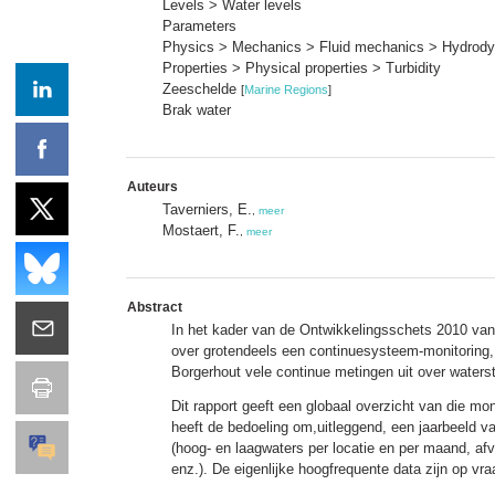
Levels > Water levels
Parameters
Physics > Mechanics > Fluid mechanics > Hydrod
Properties > Physical properties > Turbidity
Zeeschelde
[
Marine Regions
]
Brak water
Auteurs
Taverniers, E.
,
meer
Mostaert, F.
,
meer
Abstract
In het kader van de Ontwikkelingsschets 2010 van
over grotendeels een continuesysteem-monitoring,
Borgerhout vele continue metingen uit over waterst
Dit rapport geeft een globaal overzicht van die m
heeft de bedoeling om,uitleggend, een jaarbeeld va
(hoog- en laagwaters per locatie en per maand, a
enz.). De eigenlijke hoogfrequente data zijn op vra