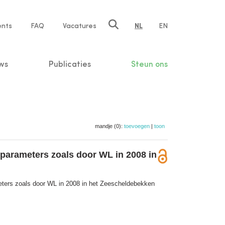
ents
FAQ
Vacatures
NL
EN
n
ws
Publicaties
Steun ons
mandje (0):
toevoegen
|
toon
parameters zoals door WL in 2008 in
ters zoals door WL in 2008 in het Zeescheldebekken