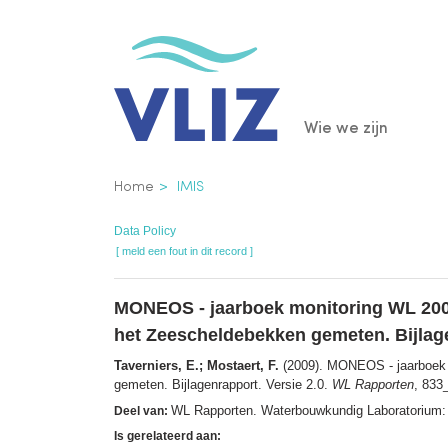
Overslaan
en
naar
de
Main
Wie we zijn
inhoud
gaan
navigatio
Kruimelpad
Home
IMIS
Data Policy
[ meld een fout in dit record ]
MONEOS - jaarboek monitoring WL 2008
het Zeescheldebekken gemeten. Bijlag
Taverniers, E.; Mostaert, F.
(2009). MONEOS - jaarboek m
gemeten. Bijlagenrapport. Versie 2.0.
WL Rapporten
, 833
WL Rapporten. Waterbouwkundig Laboratorium:
Deel van:
Is gerelateerd aan: