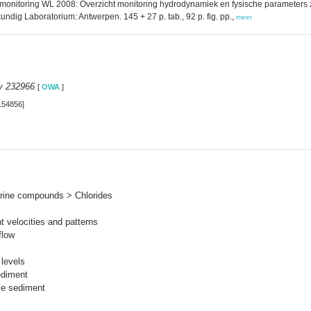
onitoring WL 2008: Overzicht monitoring hydrodynamiek en fysische parameters 
dig Laboratorium: Antwerpen. 145 + 27 p. tab., 92 p. fig. pp.,
meer
y 232966
[
OWA
]
154856]
ine compounds > Chlorides
 velocities and patterns
flow
levels
ediment
ve sediment