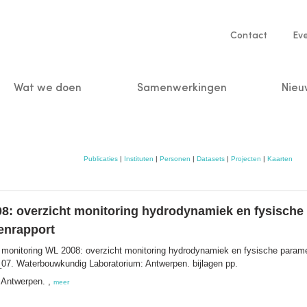
Service
Contact
Ev
navigatio
Wat we doen
Samenwerkingen
Nieu
n
Publicaties
|
Instituten
|
Personen
|
Datasets
|
Projecten
|
Kaarten
: overzicht monitoring hydrodynamiek en fysische 
enrapport
onitoring WL 2008: overzicht monitoring hydrodynamiek en fysische parame
_07. Waterbouwkundig Laboratorium: Antwerpen. bijlagen pp.
 Antwerpen. ,
meer