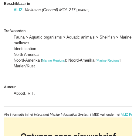
Beschikbaar in
VLIZ
:
Mollusca (General) MOL.217
[104073]
Trefwoorden
Fauna > Aquatic organisms > Aquatic animals > Shellfish > Marine 
molluscs
Identification
North America
Noord-Amerika
; Noord-Amerika
[
Marine Regions
]
[
Marine Regions
]
Marien/Kust
Auteur
Abbott, R.T.
Alle informatie in het
Integrated Marine Information System
(IMIS) valt onder het
VLIZ Priv