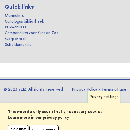
Quick links
MarineInfo
Catalogus bibliotheek
VLIZ-cruises
Compendium voor Kust en Zee
Kustportaal
Scheldemonitor
© 2023 VLIZ. All rights reserved
Privacy Policy
-
Terms of use
Privacy settings
This website only uses strictly necessary cookies.
Learn more in our privacy policy
NO, THANKS
ACCEPT