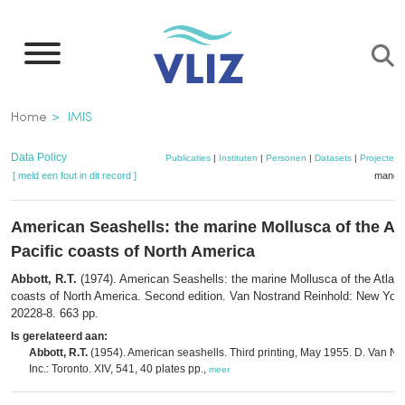
Overslaan
en
naar
de
Kruimelpad
Home
IMIS
inhoud
gaan
Data Policy
Publicaties
|
Instituten
|
Personen
|
Datasets
|
Projecten
[ meld een fout in dit record ]
mandje
American Seashells: the marine Mollusca of the At
Pacific coasts of North America
Abbott, R.T.
(1974). American Seashells: the marine Mollusca of the Atlant
coasts of North America. Second edition. Van Nostrand Reinhold: New Yor
20228-8. 663 pp.
Is gerelateerd aan:
Abbott, R.T.
(1954). American seashells. Third printing, May 1955. D. Van 
Inc.: Toronto. XIV, 541, 40 plates pp.,
meer