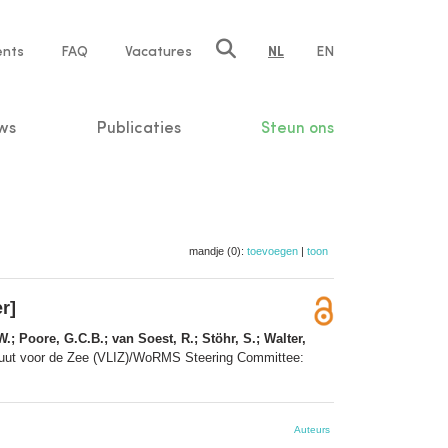
ents
FAQ
Vacatures
NL
EN
n
ws
Publicaties
Steun ons
mandje (0):
toevoegen
|
toon
r]
; Poore, G.C.B.; van Soest, R.; Stöhr, S.; Walter,
stituut voor de Zee (VLIZ)/WoRMS Steering Committee:
Auteurs