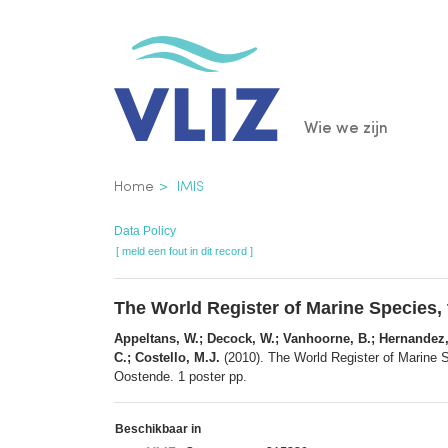
Overslaan
en
naar
de
Main
Wie we zijn
inhoud
gaan
navigatio
Kruimelpad
Home
IMIS
Data Policy
[ meld een fout in dit record ]
The World Register of Marine Species, t
Appeltans, W.; Decock, W.; Vanhoorne, B.; Hernandez, F
C.; Costello, M.J.
(2010). The World Register of Marine S
Oostende. 1 poster pp.
Beschikbaar in