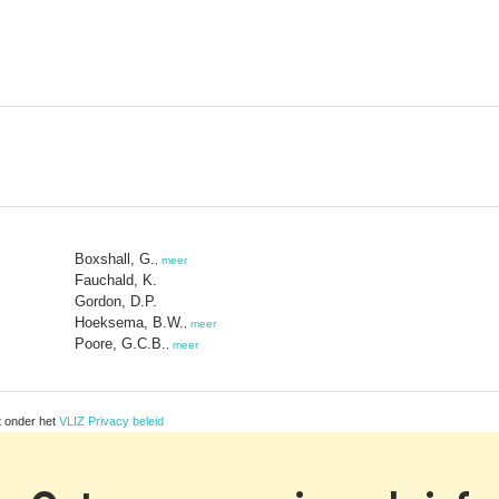
Boxshall, G.
,
meer
Fauchald, K.
Gordon, D.P.
Hoeksema, B.W.
,
meer
Poore, G.C.B.
,
meer
t onder het
VLIZ Privacy beleid