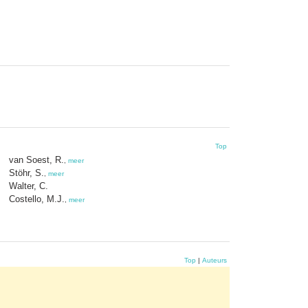
Top
van Soest, R.
,
meer
Stöhr, S.
,
meer
Walter, C.
Costello, M.J.
,
meer
Top
|
Auteurs