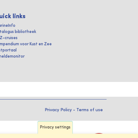
uick links
rineInfo
talogus bibliotheek
IZ-cruises
mpendium voor Kust en Zee
stportaal
heldemonitor
Privacy Policy
-
Terms of use
Privacy settings