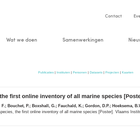
Service
Contact
Ev
navigatio
Wat we doen
Samenwerkingen
Nieu
n
Publicaties
|
Instituten
|
Personen
|
Datasets
|
Projecten
|
Kaarten
he first online inventory of all marine species [Poste
.; Bouchet, P.; Boxshall, G.; Fauchald, K.; Gordon, D.P.; Hoeksema, B.W.
pecies, the first online inventory of all marine species [Poster]. Vlaams In