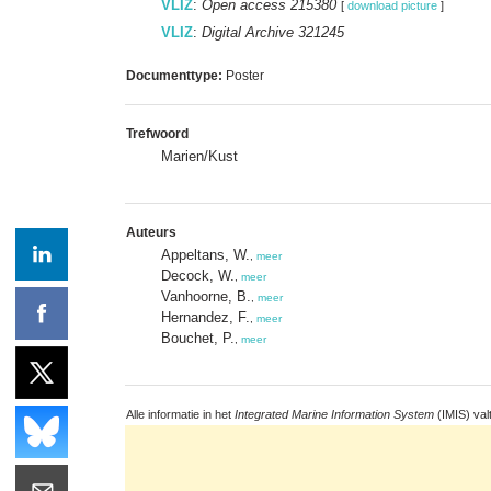
VLIZ
:
Open access 215380
[
download picture
]
VLIZ
:
Digital Archive 321245
Documenttype:
Poster
Trefwoord
Marien/Kust
Auteurs
Appeltans, W.
,
meer
Decock, W.
,
meer
Vanhoorne, B.
,
meer
Hernandez, F.
,
meer
Bouchet, P.
,
meer
Alle informatie in het
Integrated Marine Information System
(IMIS) val