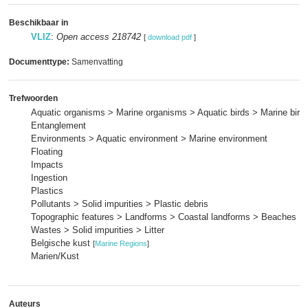
Beschikbaar in
VLIZ
:
Open access 218742
[
download pdf
]
Documenttype:
Samenvatting
Trefwoorden
Aquatic organisms > Marine organisms > Aquatic birds > Marine bird
Entanglement
Environments > Aquatic environment > Marine environment
Floating
Impacts
Ingestion
Plastics
Pollutants > Solid impurities > Plastic debris
Topographic features > Landforms > Coastal landforms > Beaches
Wastes > Solid impurities > Litter
Belgische kust
[
Marine Regions
]
Marien/Kust
Auteurs