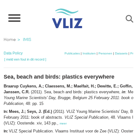
Overslaan
en
naar
de
Kruimelpad
Home
IMIS
inhoud
gaan
Data Policy
Publicaties
|
Instituten
|
Personen
|
Datasets
|
Proj
[ meld een fout in dit record ]
Sea, beach and birds: plastics everywhere
Braarup Cuykens, A.; Claessens, M.; Maelfait, H.; Dewitte, E.; Goffin, A
Janssen, C.R.
(2011). Sea, beach and birds: plastics everywhere,
in
: Mees
Young Marine Scientists' Day, Brugge, Belgium 25 February 2011: book of 
Publication,
48: pp. 15
Mees, J.; Seys, J. (Ed.)
(2011). VLIZ Young Marine Scientists' Day, Br
In:
February 2011: book of abstracts.
VLIZ Special Publication
, 48. Vlaams Ins
(VLIZ): Oostende. xiv, 143 pp.,
meer
VLIZ Special Publication. Vlaams Instituut voor de Zee (VLIZ): Oosten
In: