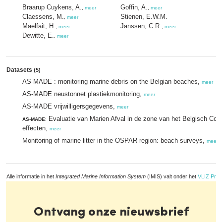
Braarup Cuykens, A.
Goffin, A.
,
meer
,
meer
Claessens, M.
Stienen, E.W.M.
,
meer
Maelfait, H.
Janssen, C.R.
,
meer
,
meer
Dewitte, E.
,
meer
Datasets
(5)
AS-MADE : monitoring marine debris on the Belgian beaches,
meer
AS-MADE neustonnet plastiekmonitoring,
meer
AS-MADE vrijwilligersgegevens,
meer
Evaluatie van Marien Afval in de zone van het Belgisch Con
AS-MADE
:
effecten,
meer
Monitoring of marine litter in the OSPAR region: beach surveys,
meer
Alle informatie in het
Integrated Marine Information System
(IMIS) valt onder het
VLIZ Priv
Ontvang onze nieuwsbrief