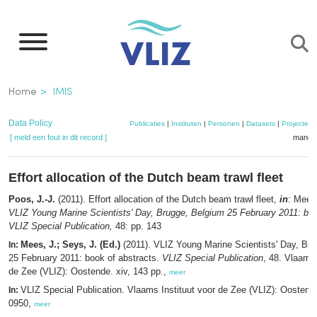
Overslaan
en
naar
de
Kruimelpad
Home
IMIS
inhoud
gaan
Data Policy
Publicaties
|
Instituten
|
Personen
|
Datasets
|
Projecten
[ meld een fout in dit record ]
mandje
Effort allocation of the Dutch beam trawl fleet
Poos, J.-J.
(2011). Effort allocation of the Dutch beam trawl fleet,
in
: Mees
VLIZ Young Marine Scientists' Day, Brugge, Belgium 25 February 2011: boo
VLIZ Special Publication,
48: pp. 143
Mees, J.; Seys, J. (Ed.)
(2011). VLIZ Young Marine Scientists' Day, Br
In:
25 February 2011: book of abstracts.
VLIZ Special Publication
, 48. Vlaams 
de Zee (VLIZ): Oostende. xiv, 143 pp.,
meer
VLIZ Special Publication. Vlaams Instituut voor de Zee (VLIZ): Oosten
In:
0950,
meer