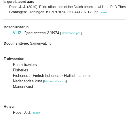
Is gerelateerd aan:
Poos, J.-J.
(2010). Effort allocation of the Dutch beam trawl fleet. PhD Thesis.
Groningen: Groningen. ISBN 978-90-367-4412-6. 173 pp.,
meer
Beschikbaar in
VLIZ
:
Open access 218974
[
download pdf
]
Documenttype:
Samenvatting
Trefwoorden
Beam trawlers
Fisheries
Fisheries > Finfish fisheries > Flatfish fisheries
Nederlandse kust
[
Marine Regions
]
Marien/Kust
Auteur
Poos, J.-J.
,
meer