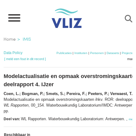
Overslaan
en
naar
de
Kruimelpad
Home
IMIS
inhoud
gaan
Data Policy
Publicaties
|
Instituten
|
Personen
|
Datasets
|
Projecten
[ meld een fout in dit record ]
mandj
Modelactualisatie en opmaak overstromingskaarte
deelrapport 4. IJzer
Coen, L.; Bogman, P.; Smets, S.; Pereira, F.; Peeters, P.; Verwaest, T.; 
Modelactualisatie en opmaak overstromingskaarten ihkv. ROR: deelrapport 4
WL Rapporten
, 00_154. Waterbouwkundig Laboratorium/IMDC: Antwerpen. III
pp.
WL Rapporten. Waterbouwkundig Laboratorium: Antwerpen. ,
Deel van:
meer
Beschikbaar in