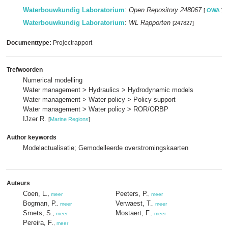
Waterbouwkundig Laboratorium
:
Open Repository 248067
[
OWA
]
Waterbouwkundig Laboratorium
:
WL Rapporten
[247827]
Documenttype:
Projectrapport
Trefwoorden
Numerical modelling
Water management > Hydraulics > Hydrodynamic models
Water management > Water policy > Policy support
Water management > Water policy > ROR/ORBP
IJzer R.
[
Marine Regions
]
Author keywords
Modelactualisatie; Gemodelleerde overstromingskaarten
Auteurs
Coen, L.
Peeters, P.
,
meer
,
meer
Bogman, P.
Verwaest, T.
,
meer
,
meer
Smets, S.
Mostaert, F.
,
meer
,
meer
Pereira, F.
,
meer