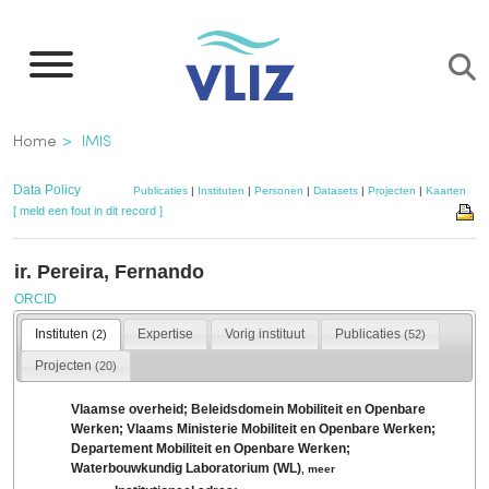
Overslaan
en
naar
de
Kruimelpad
Home
IMIS
inhoud
gaan
Data Policy
Publicaties
|
Instituten
|
Personen
|
Datasets
|
Projecten
|
Kaarten
[ meld een fout in dit record ]
ir. Pereira, Fernando
ORCID
Instituten
Expertise
Vorig instituut
Publicaties
(2)
(52)
Projecten
(20)
Vlaamse overheid; Beleidsdomein Mobiliteit en Openbare
Werken; Vlaams Ministerie Mobiliteit en Openbare Werken;
Departement Mobiliteit en Openbare Werken;
Waterbouwkundig Laboratorium (WL)
,
meer