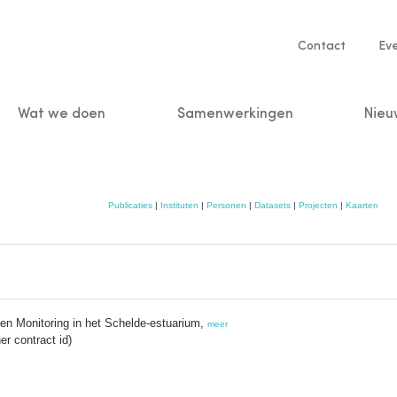
Service
Contact
Ev
navigatio
Wat we doen
Samenwerkingen
Nieu
n
Publicaties
|
Instituten
|
Personen
|
Datasets
|
Projecten
|
Kaarten
en Monitoring in het Schelde-estuarium,
meer
r contract id)