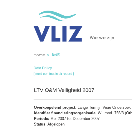
Overslaan
en
naar
de
Main
Wie we zijn
inhoud
gaan
navigatio
Kruimelpad
Home
IMIS
Data Policy
[ meld een fout in dit record ]
LTV O&M Veiligheid 2007
Overkoepelend project
: Lange Termijn Visie Onderzoek 
Identifier financieringsorganisatie
: WL mod. 756/3 (Othe
Periode:
Mei 2007 tot December 2007
Status
: Afgelopen