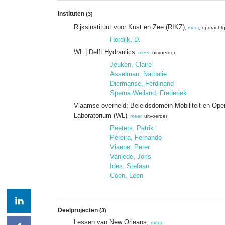
Instituten
(3)
Rijksinstituut voor Kust en Zee (RIKZ)
,
meer
, opdracht
Hordijk, D.
WL | Delft Hydraulics
,
meer
, uitvoerder
Jeuken, Claire
Asselman, Nathalie
Diermanse, Ferdinand
Sperna Weiland, Frederiek
Vlaamse overheid; Beleidsdomein Mobiliteit en Op
Laboratorium (WL)
,
meer
, uitvoerder
Peeters, Patrik
Pereira, Fernando
Viaene, Peter
Vanlede, Joris
Ides, Stefaan
Coen, Leen
Deelprojecten
(3)
Lessen van New Orleans,
meer