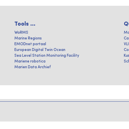
Tools ...
Q
WoRMS
Ma
Marine Regions
Ca
EMODnet portaal
VL
European Digital Twin Ocean
Co
Sea Level Station Monitoring Facility
Ku
Mariene robotica
Sc
Marien Data Archief