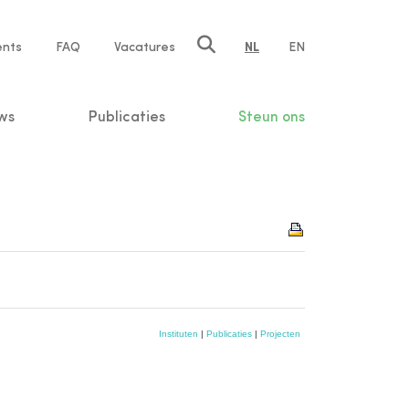
ents
FAQ
Vacatures
NL
EN
n
ws
Publicaties
Steun ons
Instituten
|
Publicaties
|
Projecten