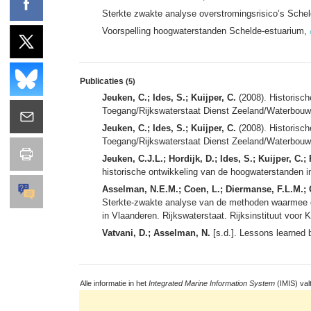
Sterkte zwakte analyse overstromingsrisico’s Sche
Voorspelling hoogwaterstanden Schelde-estuarium,
Publicaties
(5)
Jeuken, C.; Ides, S.; Kuijper, C.
(2008). Historisc
Toegang/Rijkswaterstaat Dienst Zeeland/Waterbouwku
Jeuken, C.; Ides, S.; Kuijper, C.
(2008). Historisc
Toegang/Rijkswaterstaat Dienst Zeeland/Waterbouwku
Jeuken, C.J.L.; Hordijk, D.; Ides, S.; Kuijper, C.;
historische ontwikkeling van de hoogwaterstanden i
Asselman, N.E.M.; Coen, L.; Diermanse, F.L.M.; G
Sterkte-zwakte analyse van de methoden waarmee d
in Vlaanderen. Rijkswaterstaat. Rijksinstituut voor K
Vatvani, D.; Asselman, N.
[s.d.]. Lessons learned b
Alle informatie in het
Integrated Marine Information System
(IMIS) val