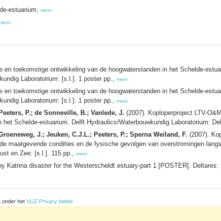
lde-estuarium,
meer
meer
he en toekomstige ontwikkeling van de hoogwaterstanden in het Schelde-estu
ndig Laboratorium: [s.l.]. 1 poster pp.,
meer
he en toekomstige ontwikkeling van de hoogwaterstanden in het Schelde-estu
ndig Laboratorium: [s.l.]. 1 poster pp.,
meer
 Peeters, P.; de Sonneville, B.; Vanlede, J.
(2007). Koploperproject LTV-O&M -
n het Schelde-estuarium. Delft Hydraulics/Waterbouwkundig Laboratorium: Del
roeneweg, J.; Jeuken, C.J.L.; Peeters, P.; Sperna Weiland, F.
(2007). Kop
e maatgevende condities en de fysische gevolgen van overstromingen langs
ust en Zee: [s.l.]. 115 pp.,
meer
y Katrina disaster for the Westerscheldt estuary-part 1 [POSTER]. Deltares: [
t onder het
VLIZ Privacy beleid