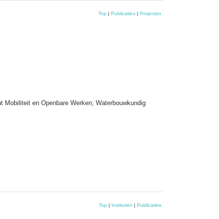
Top
|
Publicaties
|
Projecten
nt Mobiliteit en Openbare Werken; Waterbouwkundig
Top
|
Instituten
|
Publicaties