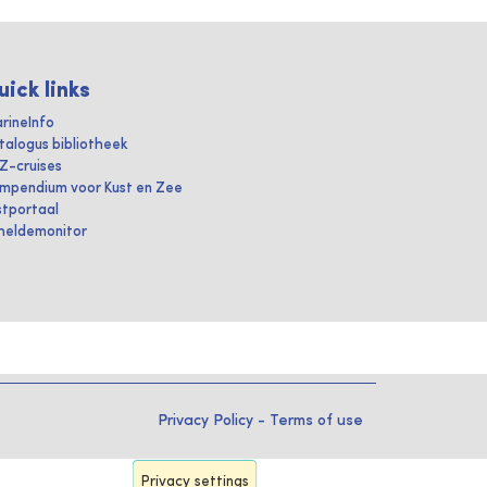
uick links
rineInfo
talogus bibliotheek
IZ-cruises
mpendium voor Kust en Zee
stportaal
heldemonitor
Privacy Policy
-
Terms of use
Privacy settings