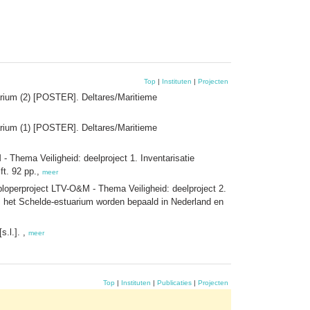
Top
|
Instituten
|
Projecten
arium (2) [POSTER]. Deltares/Maritieme
arium (1) [POSTER]. Deltares/Maritieme
 Thema Veiligheid: deelproject 1. Inventarisatie
ft. 92 pp.,
meer
loperproject LTV-O&M - Thema Veiligheid: deelproject 2.
 het Schelde-estuarium worden bepaald in Nederland en
s.l.]. ,
meer
Top
|
Instituten
|
Publicaties
|
Projecten