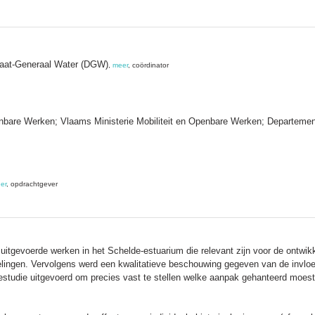
toraat-Generaal Water (DGW)
,
meer
, coördinator
enbare Werken; Vlaams Ministerie Mobiliteit en Openbare Werken; Departeme
er
, opdrachtgever
itgevoerde werken in het Schelde-estuarium die relevant zijn voor de ontwikke
lingen. Vervolgens werd een kwalitatieve beschouwing gegeven van de invloed
estudie uitgevoerd om precies vast te stellen welke aanpak gehanteerd moes