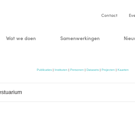
Service
Contact
Ev
navigatio
Wat we doen
Samenwerkingen
Nieu
n
Publicaties
|
Instituten
|
Personen
|
Datasets
|
Projecten
|
Kaarten
estuarium