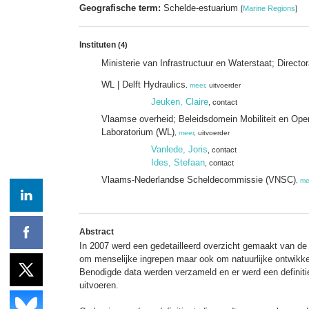
Geografische term:
Schelde-estuarium
[
Marine Regions
]
Instituten
(4)
Ministerie van Infrastructuur en Waterstaat; Direc
WL | Delft Hydraulics
,
meer
, uitvoerder
Jeuken, Claire
, contact
Vlaamse overheid; Beleidsdomein Mobiliteit en Op
Laboratorium (WL)
,
meer
, uitvoerder
Vanlede, Joris
, contact
Ides, Stefaan
, contact
Vlaams-Nederlandse Scheldecommissie (VNSC)
,
me
Abstract
In 2007 werd een gedetailleerd overzicht gemaakt van de u
om menselijke ingrepen maar ook om natuurlijke ontwikke
Benodigde data werden verzameld en er werd een definiti
uitvoeren.