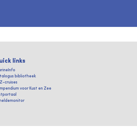
uick links
rineInfo
talogus bibliotheek
IZ-cruises
mpendium voor Kust en Zee
stportaal
heldemonitor