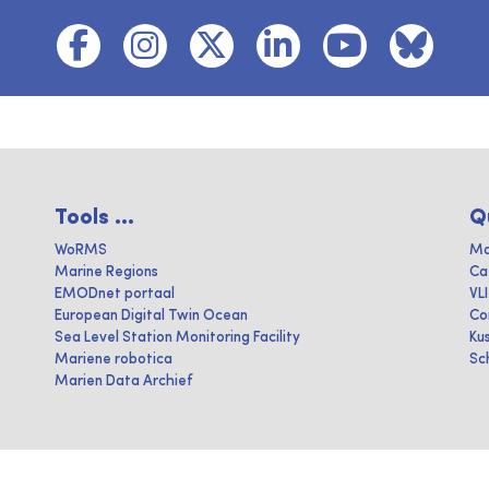
Tools ...
Q
WoRMS
Ma
Marine Regions
Ca
EMODnet portaal
VL
European Digital Twin Ocean
Co
Sea Level Station Monitoring Facility
Ku
Mariene robotica
Sc
Marien Data Archief