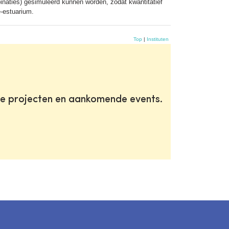
inaties) gesimuleerd kunnen worden, zodat kwantitatief
e-estuarium.
Top
|
Instituten
te projecten en aankomende events.