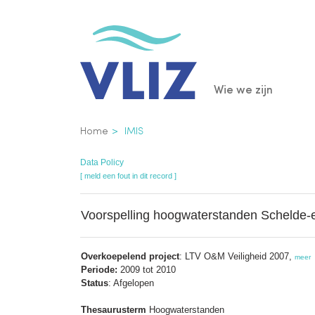
Overslaan
en
naar
de
Main
Wie we zijn
inhoud
gaan
navigatio
Kruimelpad
Home
IMIS
Data Policy
[ meld een fout in dit record ]
Voorspelling hoogwaterstanden Schelde-
Overkoepelend project
: LTV O&M Veiligheid 2007,
meer
Periode:
2009 tot 2010
Status
: Afgelopen
Thesaurusterm
Hoogwaterstanden