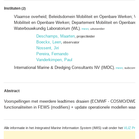
Instituten
(2)
Vlaamse overheid; Beleidsdomein Mobiliteit en Openbare Werken; Vl
Mobiliteit en Openbare Werken; Departement Mobiliteit en Openbare
Waterbouwkundig Laboratorium (WL)
,
meer
, uitvoerder
Deschamps, Maarten
, projectleider
Boeckx, Leen
, observator
Nossent, Jiri
Pereira, Fernando
Vanderkimpen, Paul
International Marine & Dredging Consultants NV (IMDC)
,
meer
, subcontra
Abstract
Voorspellingen met meerdere leadtimes draaien (ECMWF - COSMO/DWD) +
functionaliteiten in FEWS (modifiers) + update operationele modellen waar 
Alle informatie in het
Integrated Marine Information System
(IMIS) valt onder het
VLIZ Priv