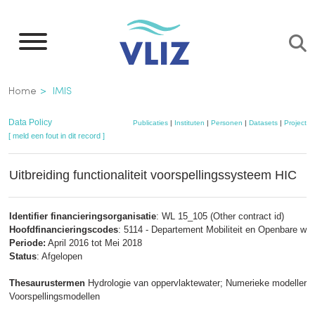
Overslaan
en
naar
de
Kruimelpad
Home
IMIS
inhoud
gaan
Data Policy
Publicaties
|
Instituten
|
Personen
|
Datasets
|
Projecten
[ meld een fout in dit record ]
Uitbreiding functionaliteit voorspellingssysteem HIC
Identifier financieringsorganisatie
: WL 15_105 (Other contract id)
Hoofdfinancieringscodes
: 5114 - Departement Mobiliteit en Openbare we
Periode:
April 2016 tot Mei 2018
Status
: Afgelopen
Thesaurustermen
Hydrologie van oppervlaktewater; Numerieke modellerin
Voorspellingsmodellen