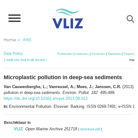
Overslaan
en
naar
de
Kruimelpad
Home
IMIS
inhoud
gaan
Data Policy
Publicaties
|
Instituten
|
Personen
|
Datasets
|
Projecten
[ meld een fout in dit record ]
mandj
Microplastic pollution in deep-sea sediments
Van Cauwenberghe, L.; Vanreusel, A.; Mees, J.; Janssen, C.R.
(2013). M
pollution in deep-sea sediments.
Environ. Pollut. 182
: 495-499.
https://dx.doi.org/10.1016/j.envpol.2013.08.013
Environmental Pollution. Elsevier: Barking. ISSN 0269-7491; e-ISSN 1
In:
Beschikbaar in
VLIZ
:
Open Marine Archive 251718
[
download pdf
]