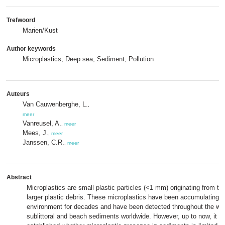
Trefwoord
Marien/Kust
Author keywords
Microplastics; Deep sea; Sediment; Pollution
Auteurs
Van Cauwenberghe, L.
,
meer
Vanreusel, A.
,
meer
Mees, J.
,
meer
Janssen, C.R.
,
meer
Abstract
Microplastics are small plastic particles (<1 mm) originating from th
larger plastic debris. These microplastics have been accumulating i
environment for decades and have been detected throughout the wa
sublittoral and beach sediments worldwide. However, up to now, it 