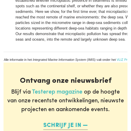
established whether microplastic presence in sediments is limited t
spots such as the continental shelf, or whether they are also presen
sediments. Here we show, for the first time ever, that microplastics
reached the most remote of marine environments: the deep sea. We 
particles sized in the micrometre range in deep-sea sediments collec
locations representing different deep-sea habitats ranging in depth 
Our results demonstrate that microplastic pollution has spread throu
seas and oceans, into the remote and largely unknown deep sea.
Alle informatie in het
Integrated Marine Information System
(IMIS) valt onder het
VLIZ Priv
Ontvang onze nieuwsbrief
Blijf via
Testerep magazine
op de hoogte
van onze recentste ontwikkelingen, nieuwste
projecten en aankomende events.
SCHRIJF JE IN