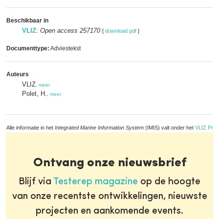
Beschikbaar in
VLIZ
:
Open access 257170
[
download pdf
]
Documenttype:
Adviestekst
Auteurs
VLIZ
,
meer
Polet, H.
,
meer
Alle informatie in het
Integrated Marine Information System
(IMIS) valt onder het
VLIZ Priv
Ontvang onze nieuwsbrief
Blijf via
Testerep magazine
op de hoogte
van onze recentste ontwikkelingen, nieuwste
projecten en aankomende events.