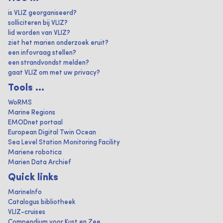
is VLIZ georganiseerd?
solliciteren bij VLIZ?
lid worden van VLIZ?
ziet het marien onderzoek eruit?
een infovraag stellen?
een strandvondst melden?
gaat VLIZ om met uw privacy?
Tools ...
WoRMS
Marine Regions
EMODnet portaal
European Digital Twin Ocean
Sea Level Station Monitoring Facility
Mariene robotica
Marien Data Archief
Quick links
MarineInfo
Catalogus bibliotheek
VLIZ-cruises
Compendium voor Kust en Zee