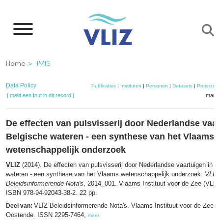
Overslaan
en
naar
de
Kruimelpad
Home
IMIS
inhoud
gaan
Data Policy
Publicaties
|
Instituten
|
Personen
|
Datasets
|
Projecten
[ meld een fout in dit record ]
mandj
De effecten van pulsvisserij door Nederlandse vaar
Belgische wateren - een synthese van het Vlaams
wetenschappelijk onderzoek
VLIZ
(2014). De effecten van pulsvisserij door Nederlandse vaartuigen in B
wateren - een synthese van het Vlaams wetenschappelijk onderzoek.
VLIZ
Beleidsinformerende Nota's
, 2014_001. Vlaams Instituut voor de Zee (VLIZ
ISBN 978-94-92043-38-2. 22 pp.
VLIZ Beleidsinformerende Nota's. Vlaams Instituut voor de Zee (
Deel van:
Oostende. ISSN 2295-7464,
meer