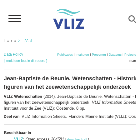
Overslaan
en
naar
de
Kruimelpad
Home
IMIS
inhoud
gaan
Data Policy
Publicaties
|
Instituten
|
Personen
|
Datasets
|
Projecten
[ meld een fout in dit record ]
mandje
Jean-Baptiste de Beunie. Wetenschatten - Historis
figuren van het zeewetenschappelijk onderzoek
VLIZ Wetenschatten
(2014). Jean-Baptiste de Beunie. Wetenschatten - Hi
figuren van het zeewetenschappelijk onderzoek.
VLIZ Information Sheets
,
Instituut voor de Zee (VLIZ): Oostende. 8 pp.
VLIZ Information Sheets. Flanders Marine Institute (VLIZ): Oost
Deel van:
Beschikbaar in
VLIZ
:
Open access 264581
[
download pdf
]