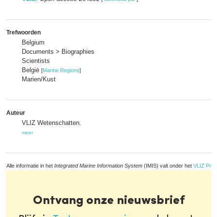
Trefwoorden
Belgium
Documents > Biographies
Scientists
België
[
Marine Regions
]
Marien/Kust
Auteur
VLIZ Wetenschatten
,
meer
Alle informatie in het
Integrated Marine Information System
(IMIS) valt onder het
VLIZ Priv
Ontvang onze nieuwsbrief