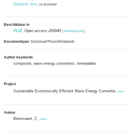
Degrieck, Joris
, co-promotor
Beschikbaar in
VLIZ
:
Open access 265840
[
download pdf
]
Documenttype:
Doctoraat/Thesis/Eindwerk
Author keywords
composite, wave energy converters, renewables
Project
Sustainable Economically Efficient Wave Energy Converter,
meer
Auteur
Blommaert, C.
,
meer