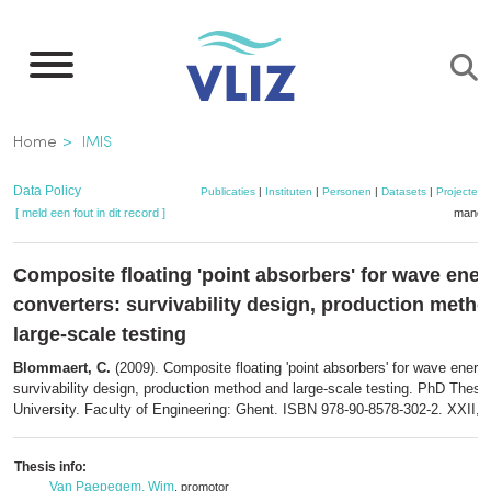
Overslaan
en
naar
de
Kruimelpad
Home
IMIS
inhoud
gaan
Data Policy
Publicaties
|
Instituten
|
Personen
|
Datasets
|
Projecten
[ meld een fout in dit record ]
mandje
Composite floating 'point absorbers' for wave ene
converters: survivability design, production meth
large-scale testing
Blommaert, C.
(2009). Composite floating 'point absorbers' for wave energ
survivability design, production method and large-scale testing. PhD Thesi
University. Faculty of Engineering: Ghent. ISBN 978-90-8578-302-2. XXII, 
Thesis info:
Van Paepegem, Wim
, promotor