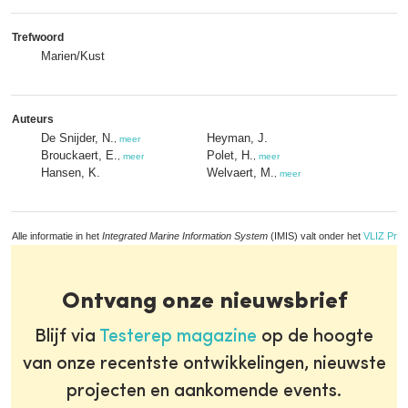
Trefwoord
Marien/Kust
Auteurs
De Snijder, N.
Heyman, J.
,
meer
Brouckaert, E.
Polet, H.
,
meer
,
meer
Hansen, K.
Welvaert, M.
,
meer
Alle informatie in het
Integrated Marine Information System
(IMIS) valt onder het
VLIZ Priv
Ontvang onze nieuwsbrief
Blijf via
Testerep magazine
op de hoogte
van onze recentste ontwikkelingen, nieuwste
projecten en aankomende events.