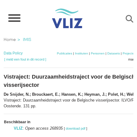
Overslaan
en
naar
de
Kruimelpad
Home
IMIS
inhoud
gaan
Data Policy
Publicaties
|
Instituten
|
Personen
|
Datasets
|
Projecten
[ meld een fout in dit record ]
mandj
Vistraject: Duurzaamheidstraject voor de Belgisch
visserijsector
De Snijder, N.; Brouckaert, E.; Hansen, K.; Heyman, J.; Polet, H.; Welva
Vistraject: Duurzaamheidstraject voor de Belgische visserijsector. ILVO/Re
Oostende. 131 pp.
Beschikbaar in
VLIZ
:
Open access 268935
[
download pdf
]