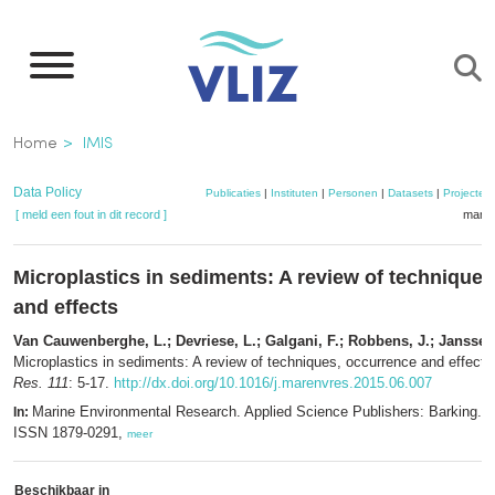
Overslaan
en
naar
de
Kruimelpad
Home
IMIS
inhoud
gaan
Data Policy
Publicaties
|
Instituten
|
Personen
|
Datasets
|
Projecten
[ meld een fout in dit record ]
mandj
Microplastics in sediments: A review of technique
and effects
Van Cauwenberghe, L.; Devriese, L.; Galgani, F.; Robbens, J.; Janssen
Microplastics in sediments: A review of techniques, occurrence and effect
Res. 111
: 5-17.
http://dx.doi.org/10.1016/j.marenvres.2015.06.007
Marine Environmental Research. Applied Science Publishers: Barking. 
In:
ISSN 1879-0291,
meer
Beschikbaar in