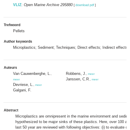
VLIZ
:
Open Marine Archive 295880
[
download pdf
]
Trefwoord
Pellets
Author keywords
Microplastics; Sediment; Techniques; Direct effects; Indirect effects
Auteurs
Van Cauwenberghe, L.
Robbens, J.
,
,
meer
Janssen, C.R.
meer
,
meer
Devriese, L.
,
meer
Galgani, F.
Abstract
Microplastics are omnipresent in the marine environment and sedim
hypothesized to be major sinks of these plastics. Here, over 100 art
last 50 year are reviewed with following objectives: (i) to evaluate cu