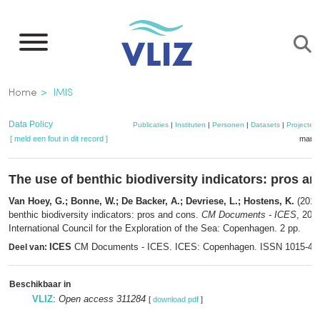
Overslaan
en
naar
de
Kruimelpad
Home
IMIS
inhoud
gaan
Data Policy
Publicaties
|
Instituten
|
Personen
|
Datasets
|
Projecten
[ meld een fout in dit record ]
mandj
The use of benthic biodiversity indicators: pros a
Van Hoey, G.; Bonne, W.; De Backer, A.; Devriese, L.; Hostens, K.
(2015
benthic biodiversity indicators: pros and cons.
CM Documents - ICES
, 201
International Council for the Exploration of the Sea: Copenhagen. 2 pp.
ICES
CM Documents - ICES. ICES: Copenhagen. ISSN 1015-47
Deel van:
Beschikbaar in
VLIZ
:
Open access 311284
[
download pdf
]