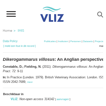
Overslaan
en
naar
de
Kruimelpad
Home
IMIS
inhoud
gaan
Data Policy
Publicaties
|
Instituten
|
Personen
|
Datasets
|
Projecten
[ meld een fout in dit record ]
mandj
Dikerogammarus villosus
: An Anglian perspective
Constable, D.; Fielding, N.
(2011).
Dikerogammarus villosus
: An Anglian 
Pract. 72
: 9-11
In Practice (London. 1979). British Veterinary Association: London. ISS
In:
ISSN 2042-7689,
meer
Beschikbaar in
VLIZ
:
Non-open access 314142
[
aanvragen
]