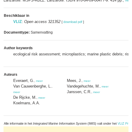
Lanzarote. MSFS-RBLZ: Lanzarote. ISBN 978-84-09-06477-9. 414 pp.,
meer
Beschikbaar in
VLIZ
:
Open access 321352
[
download pdf
]
Documenttype:
Samenvatting
Author keywords
ecological risk assessment; microplastics; marine plastic debris; risk
Auteurs
Everaert, G.
Mees, J.
,
meer
,
meer
Van Cauwenberghe, L.
Vandegehuchte, M.
,
,
meer
Janssen, C.R.
meer
,
meer
De Rijcke, M.
,
meer
Koelmans, A.A.
Alle informatie in het
Integrated Marine Information System
(IMIS) valt onder het
VLIZ Priv