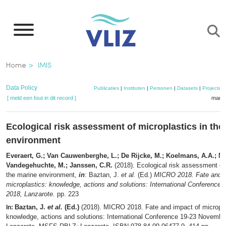
Overslaan
en
naar
de
Kruimelpad
Home
IMIS
inhoud
gaan
Data Policy
Publicaties
|
Instituten
|
Personen
|
Datasets
|
Projecten
[ meld een fout in dit record ]
mandj
Ecological risk assessment of microplastics in the
environment
Everaert, G.; Van Cauwenberghe, L.; De Rijcke, M.; Koelmans, A.A.; Me
Vandegehuchte, M.; Janssen, C.R.
(2018). Ecological risk assessment of 
the marine environment,
in
: Baztan, J.
et al.
(Ed.)
MICRO 2018. Fate and i
microplastics: knowledge, actions and solutions: International Conference
2018, Lanzarote.
pp. 223
Baztan, J.
et al.
(Ed.)
(2018). MICRO 2018. Fate and impact of micropla
In:
knowledge, actions and solutions: International Conference 19-23 Novembe