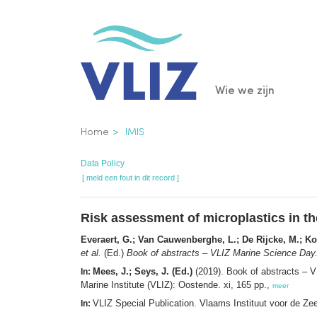
Overslaan
en
naar
de
Main
Wie we zijn
inhoud
gaan
navigatio
Kruimelpad
Home
IMIS
Data Policy
[ meld een fout in dit record ]
Risk assessment of microplastics in t
Everaert, G.; Van Cauwenberghe, L.; De Rijcke, M.; K
et al.
(Ed.)
Book of abstracts – VLIZ Marine Science Day.
Mees, J.; Seys, J. (Ed.)
(2019). Book of abstracts – 
In:
Marine Institute (VLIZ): Oostende. xi, 165 pp.,
meer
VLIZ Special Publication. Vlaams Instituut voor de Z
In: