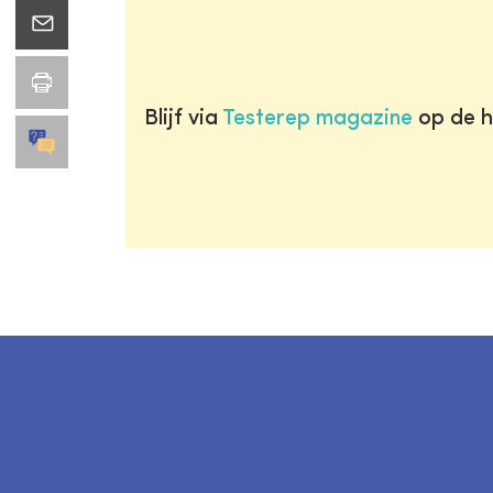
Blijf via
Testerep magazine
op de h