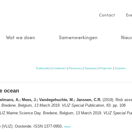
Service
Contact
Ev
navigatio
Wat we doen
Samenwerkingen
Nieu
n
Publicaties
|
Instituten
|
Personen
|
Datasets
|
Projecten
|
Kaarten
he ocean
oelmans, A.; Mees, J.; Vandegehuchte, M.; Janssen, C.R.
(2019). Risk asse
 Bredene, Belgium, 13 March 2019. VLIZ Special Publication,
83: pp. 108
VLIZ Marine Science Day. Bredene, Belgium, 13 March 2019.
VLIZ Special Pub
ee (VLIZ): Oostende. ISSN 1377-0950,
meer