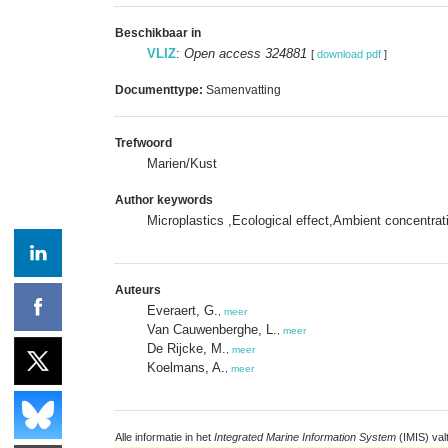
Beschikbaar in
VLIZ
:
Open access 324881
[
download pdf
]
Documenttype:
Samenvatting
Trefwoord
Marien/Kust
Author keywords
Microplastics ,Ecological effect,Ambient concentrat
Auteurs
Everaert, G.
,
meer
Van Cauwenberghe, L.
,
meer
De Rijcke, M.
,
meer
Koelmans, A.
,
meer
Alle informatie in het
Integrated Marine Information System
(IMIS) val