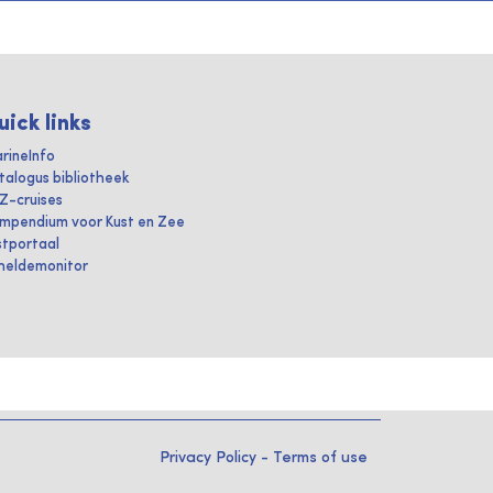
uick links
rineInfo
talogus bibliotheek
IZ-cruises
mpendium voor Kust en Zee
stportaal
heldemonitor
Privacy Policy
-
Terms of use