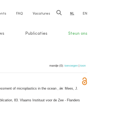
ents
FAQ
Vacatures
NL
EN
n
ws
Publicaties
Steun ons
mandje (0):
toevoegen
|
toon
ssment of microplastics in the ocean ,
in
: Mees, J.
lication
, 83. Vlaams Instituut voor de Zee - Flanders