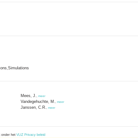
ions,Simulations
Mees, J.
,
meer
Vandegehuchte, M.
,
meer
Janssen, C.R.
,
meer
t onder het
VLIZ Privacy beleid