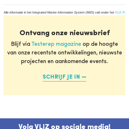
Alle informatie in het
Integrated Marine Information System
(IMIS) valt onder het
VLIZ Priv
Ontvang onze nieuwsbrief
Blijf via
Testerep magazine
op de hoogte
van onze recentste ontwikkelingen, nieuwste
projecten en aankomende events.
SCHRIJF JE IN
Volg VLIZ op sociale media!