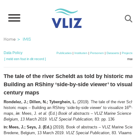
Overslaan
en
naar
de
Kruimelpad
Home
IMIS
inhoud
gaan
Data Policy
Publicaties
|
Instituten
|
Personen
|
Datasets
|
Projecten
[ meld een fout in dit record ]
mandj
The tale of the river Scheldt as told by historic ma
Building an RShiny ‘side-by-side viewer’ to visuali
century maps
Rondelez, J.; Dillen, N.; Tyberghein, L.
(2019). The tale of the river Schel
th
historic maps – Building an RShiny ‘side-by-side viewer’ to visualize 16
-2
maps,
in
: Mees, J.
et al.
(Ed.)
Book of abstracts – VLIZ Marine Science D
Belgium, 13 March 2019. VLIZ Special Publication,
83: pp. 136
Mees, J.; Seys, J. (Ed.)
(2019). Book of abstracts – VLIZ Marine Scien
In:
Bredene, Belgium, 13 March 2019.
VLIZ Special Publication
, 83. Vlaams In