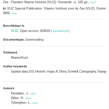
Zee - Flanders Marine Institute (VLIZ): Oostende. xi, 165 pp.,
meer
VLIZ Special Publication. Vlaams Instituut voor de Zee (VLIZ): Oosten
In:
0950,
meer
Beschikbaar in
VLIZ
:
Open access 324918
[
download pdf
]
Documenttype:
Samenvatting
Trefwoord
Marien/Kust
Author keywords
Spatial data,GIS,Historic maps,R,Shiny,Scheldt,Cartography,Topogra
Auteurs
Rondelez, J.
,
meer
Dillen, N.
,
meer
Tyberghein, L.
,
meer