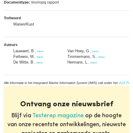
Documenttype:
Voorlopig rapport
Trefwoord
Marien/Kust
Auteurs
Lauwaert, B.
Van Hoey, G.
,
meer
,
meer
Fettweis, M.
Timmermans, S.
,
meer
,
meer
De Witte, B.
Hermans, L.
,
meer
,
meer
Alle informatie in het
Integrated Marine Information System
(IMIS) valt onder het
VLIZ Priv
Ontvang onze nieuwsbrief
Blijf via
Testerep magazine
op de hoogte
van onze recentste ontwikkelingen, nieuwste