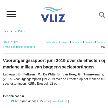
Overslaan
en
naar
de
Kruimelpad
Home
IMIS
inhoud
gaan
Data Policy
Publicaties
|
Instituten
|
Personen
|
Datasets
|
Projecten
[ meld een fout in dit record ]
mandj
Vooruitgangsrapport juni 2019 over de effecten op 
mariene milieu van bagger-speciestortingen
Lauwaert, B.; Fettweis, M.; De Witte, B.; Van Hoey, G.; Timmermans, S
(2019). Vooruitgangsrapport juni 2019 over de effecten op het mariene mili
speciestortingen. KBIN: Brussel. 32 pp.
Beschikbaar in
VLIZ
:
Open access 355619
[
download pdf
]