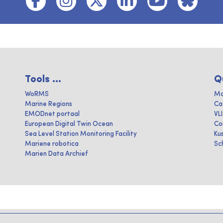
Tools ...
Q
WoRMS
Ma
Marine Regions
Ca
EMODnet portaal
VL
European Digital Twin Ocean
Co
Sea Level Station Monitoring Facility
Ku
Mariene robotica
Sc
Marien Data Archief