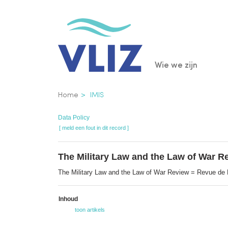
Overslaan
en
naar
de
Main
Wie we zijn
inhoud
gaan
navigatio
Kruimelpad
Home
IMIS
Data Policy
[ meld een fout in dit record ]
The Military Law and the Law of War Rev
The Military Law and the Law of War Review = Revue de Dro
Inhoud
toon artikels