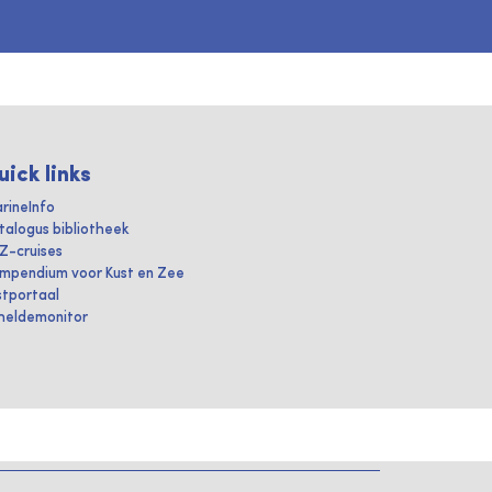
uick links
rineInfo
talogus bibliotheek
IZ-cruises
mpendium voor Kust en Zee
stportaal
heldemonitor