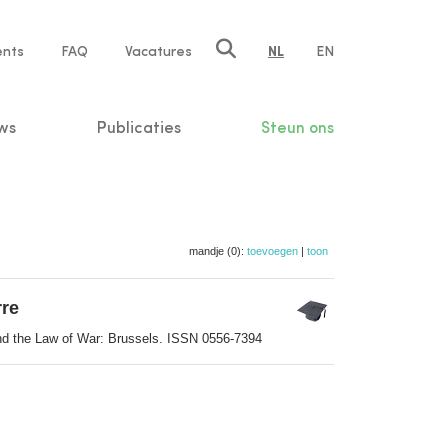
ents
FAQ
Vacatures
NL
EN
n
ws
Publicaties
Steun ons
mandje (0):
toevoegen
|
toon
rre
 and the Law of War: Brussels. ISSN 0556-7394