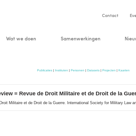
Service
Contact
Ev
navigatio
Wat we doen
Samenwerkingen
Nieu
n
Publicaties
|
Instituten
|
Personen
|
Datasets
|
Projecten
|
Kaarten
iew = Revue de Droit Militaire et de Droit de la Gue
it Militaire et de Droit de la Guerre. International Society for Military Law