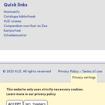
Quick links
MarineInfo
Catalogus bibliotheek
VLIZ-cruises
Compendium voor Kust en Zee
Kustportaal
Scheldemonitor
© 2023 VLIZ. All rights reserved
Privacy Policy
-
Terms of use
Privacy settings
This website only uses strictly necessary cookies.
Learn more in our privacy policy
NO, THANKS
ACCEPT