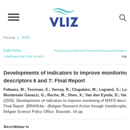
Overslaan
en
naar
de
Kruimelpad
Home
IMIS
inhoud
gaan
Data Policy
Publicaties
|
Instituten
|
Personen
|
Datasets
|
Projecten
[ meld een fout in dit record ]
mandj
Developments of indicators to improve monitorin
descriptors 6 and 7: Final Report
Fettweis, M.; Toorman, E.; Verney, R.; Chapalain, M.; Legrand, S.; Lurt
Montereale Gavazzi, G.; Roche, M.; Shen, X.; Van den Eynde, D.; Van L
(2020). Developments of indicators to improve monitoring of MSFD descript
Final Report. (BRAIN-be - (Belgian Research Action through Interdisciplinar
Belgian Science Policy Office: Brussels. 54 pp.
Beschikbaar in