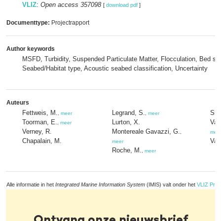
VLIZ
:
Open access 357098
[
download pdf
]
Documenttype:
Projectrapport
Author keywords
MSFD, Turbidity, Suspended Particulate Matter, Flocculation, Bed she
Seabed/Habitat type, Acoustic seabed classification, Uncertainty
Auteurs
Fettweis, M.
Legrand, S.
She
,
meer
,
meer
Toorman, E.
Lurton, X.
Van
,
meer
Verney, R.
Montereale Gavazzi, G.
,
mee
Chapalain, M.
Van
meer
Roche, M.
,
meer
Alle informatie in het
Integrated Marine Information System
(IMIS) valt onder het
VLIZ Priv
Ontvang onze nieuwsbrief