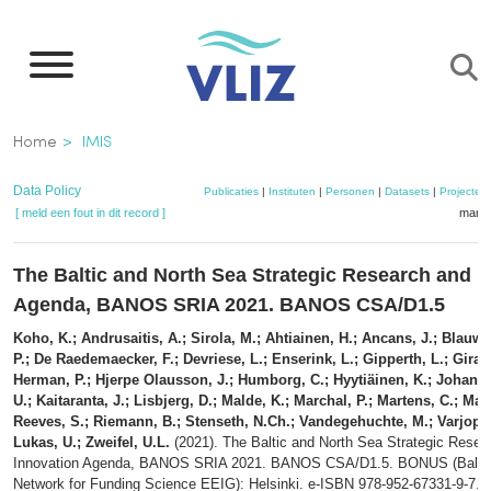
Overslaan
en
naar
de
Kruimelpad
Home
IMIS
inhoud
gaan
Data Policy
Publicaties
|
Instituten
|
Personen
|
Datasets
|
Projecten
[ meld een fout in dit record ]
mandj
The Baltic and North Sea Strategic Research and I
Agenda, BANOS SRIA 2021. BANOS CSA/D1.5
Koho, K.; Andrusaitis, A.; Sirola, M.; Ahtiainen, H.; Ancans, J.; Blauw,
P.; De Raedemaecker, F.; Devriese, L.; Enserink, L.; Gipperth, L.; Girard
Herman, P.; Hjerpe Olausson, J.; Humborg, C.; Hyytiäinen, K.; Johanne
U.; Kaitaranta, J.; Lisbjerg, D.; Malde, K.; Marchal, P.; Martens, C.; Ma
Reeves, S.; Riemann, B.; Stenseth, N.Ch.; Vandegehuchte, M.; Varjopu
Lukas, U.; Zweifel, U.L.
(2021). The Baltic and North Sea Strategic Resea
Innovation Agenda, BANOS SRIA 2021. BANOS CSA/D1.5. BONUS (Baltic 
Network for Funding Science EEIG): Helsinki. e-ISBN 978-952-67331-9-7. 7