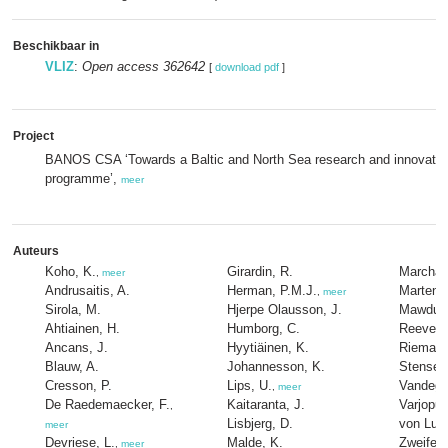
Beschikbaar in
VLIZ
:
Open access 362642
[
download pdf
]
Project
BANOS CSA ‘Towards a Baltic and North Sea research and innovatio
programme’,
meer
Auteurs
Koho, K.
Girardin, R.
Marchal,
,
meer
Andrusaitis, A.
Herman, P.M.J.
Martens
,
meer
Sirola, M.
Hjerpe Olausson, J.
Mawduk,
Ahtiainen, H.
Humborg, C.
Reeves,
Ancans, J.
Hyytiäinen, K.
Riemann
Blauw, A.
Johannesson, K.
Stenset
Cresson, P.
Lips, U.
Vandege
,
meer
De Raedemaecker, F.
Kaitaranta, J.
Varjopur
,
Lisbjerg, D.
von Luk
meer
Devriese, L.
Malde, K.
Zweifel,
,
meer