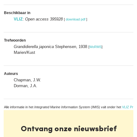
Beschikbaar in
VLIZ
:
Open access 395928
[
download pdf
]
Trefwoorden
Grandidierella japonica
Stephensen, 1938
[
WoRMS
]
Marien/Kust
Auteurs
Chapman, J.W.
Dorman, J.A.
Alle informatie in het
Integrated Marine Information System
(IMIS) valt onder het
VLIZ Priv
Ontvang onze nieuwsbrief