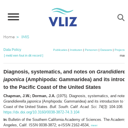
Overslaan
en
naar
de
Kruimelpad
Home
IMIS
inhoud
gaan
Data Policy
Publicaties
|
Instituten
|
Personen
|
Datasets
|
Projecten
[ meld een fout in dit record ]
mandj
Diagnosis, systematics, and notes on
Grandidierel
japonica
(Amphipoda: Gammaridea) and its introdu
to the Pacific Coast of the United States
Chapman, J.W.; Dorman, J.A.
(1975). Diagnosis, systematics, and notes
Grandidierella japonica
(Amphipoda: Gammaridea) and its introduction to th
Coast of the United States.
Bull. South. Calif. Acad. Sci. 74(3)
: 104-108.
https://dx.doi.org/10.3160/0038-3872-74.3.104
Bulletin of the Southern California Academy of Sciences. The Academy:
In:
Angeles, Calif. ISSN 0038-3872; e-ISSN 2162-4534,
meer