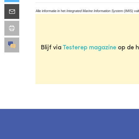
Alle informatie in het
Integrated Marine Information System
(IMIS) val
Blijf via
Testerep magazine
op de h