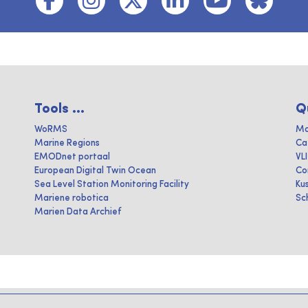
Tools ...
Q
WoRMS
Ma
Marine Regions
Ca
EMODnet portaal
VL
European Digital Twin Ocean
Co
Sea Level Station Monitoring Facility
Ku
Mariene robotica
Sc
Marien Data Archief