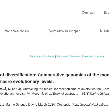
Service
Contact
Ev
navigatio
Wat we doen
Samenwerkingen
Nieu
n
Publicaties
|
Instituten
|
Personen
|
Datasets
|
Projecten
|
Kaarten
f diversification: Comparative genomics of the mono
macro evolutionary levels.
tová, N.
(2024). Unraveling the molecular mechanisms of diversification: Co
volutionary levels.,
in
: Mees, J.
et al.
Book of abstracts – VLIZ Marine Scien
VLIZ Marine Science Day, 6 March 2024, Oostende.
VLIZ Special Publication
,