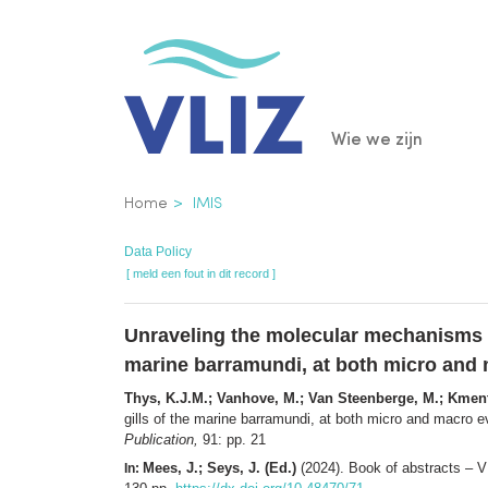
Overslaan
en
naar
de
Main
Wie we zijn
inhoud
gaan
navigatio
Kruimelpad
Home
IMIS
Data Policy
[ meld een fout in dit record ]
Unraveling the molecular mechanisms o
marine barramundi, at both micro and 
Thys, K.J.M.; Vanhove, M.; Van Steenberge, M.; Kmen
gills of the marine barramundi, at both micro and macro e
Publication,
91: pp. 21
Mees, J.; Seys, J. (Ed.)
(2024). Book of abstracts – 
In: