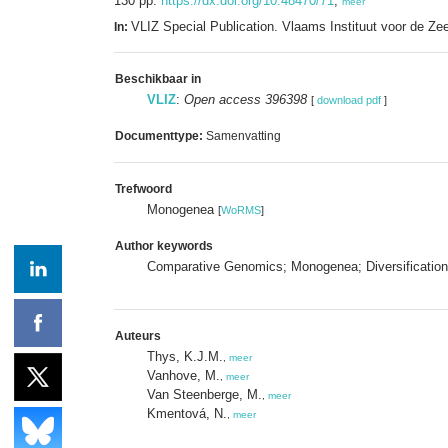
130 pp.
https://dx.doi.org/10.48470/71
,
meer
VLIZ Special Publication. Vlaams Instituut voor de Z
In:
Beschikbaar in
VLIZ
:
Open access 396398
[
download pdf
]
Documenttype:
Samenvatting
Trefwoord
Monogenea
[
WoRMS
]
Author keywords
Comparative Genomics; Monogenea; Diversification;
Auteurs
Thys, K.J.M.
,
meer
Vanhove, M.
,
meer
Van Steenberge, M.
,
meer
Kmentová, N.
,
meer