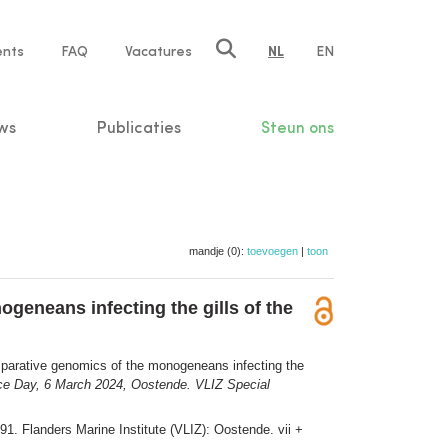
ents
FAQ
Vacatures
NL
EN
n
ws
Publicaties
Steun ons
mandje (0):
toevoegen
|
toon
geneans infecting the gills of the
mparative genomics of the monogeneans infecting the
ce Day, 6 March 2024, Oostende. VLIZ Special
 91. Flanders Marine Institute (VLIZ): Oostende. vii +