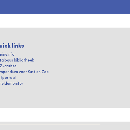
uick links
rineInfo
talogus bibliotheek
IZ-cruises
mpendium voor Kust en Zee
stportaal
heldemonitor