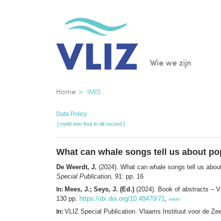
Overslaan
en
naar
de
Main
Wie we zijn
inhoud
gaan
navigatio
Kruimelpad
Home
IMIS
Data Policy
[ meld een fout in dit record ]
What can whale songs tell us about po
De Weerdt, J.
(2024). What can whale songs tell us about
Special Publication,
91: pp. 16
Mees, J.; Seys, J. (Ed.)
(2024). Book of abstracts – 
In:
130 pp.
https://dx.doi.org/10.48470/71
,
meer
VLIZ Special Publication. Vlaams Instituut voor de Z
In: