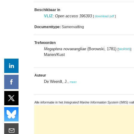
Beschikbaar in
VLIZ
:
Open access 396393
[
download pdf
]
Documenttype:
Samenvatting
Trefwoorden
Megaptera novaeangliae
(Borowski, 1781)
[
WoRMS
]
Marien/Kust
Auteur
De Weerdt, J.
,
meer
Alle informatie in het
Integrated Marine Information System
(IMIS) val