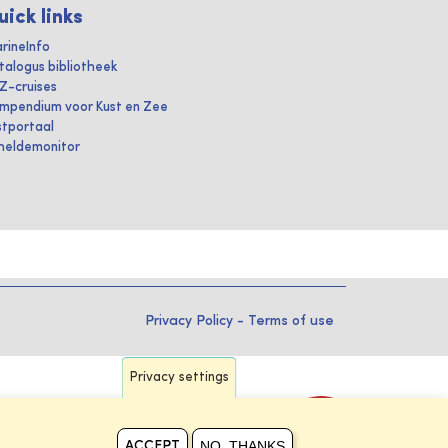
uick links
rineInfo
talogus bibliotheek
IZ-cruises
mpendium voor Kust en Zee
stportaal
heldemonitor
Privacy Policy
-
Terms of use
Privacy settings
NO, THANKS
ACCEPT