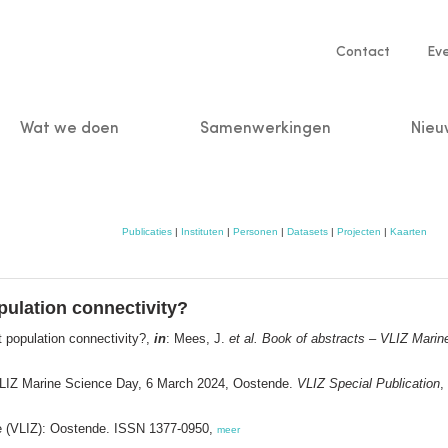
Service
Contact
Ev
navigatio
Wat we doen
Samenwerkingen
Nieu
n
Publicaties
|
Instituten
|
Personen
|
Datasets
|
Projecten
|
Kaarten
pulation connectivity?
 population connectivity?,
in
: Mees, J.
et al.
Book of abstracts – VLIZ Mari
VLIZ Marine Science Day, 6 March 2024, Oostende.
VLIZ Special Publication
,
ee (VLIZ): Oostende. ISSN 1377-0950,
meer