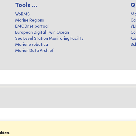
Tools ...
Q
WoRMS
Ma
Marine Regions
Ca
EMODnet portaal
VL
European Digital Twin Ocean
Co
Sea Level Station Monitoring Facility
Ku
Mariene robotica
Sc
Marien Data Archief
okies.