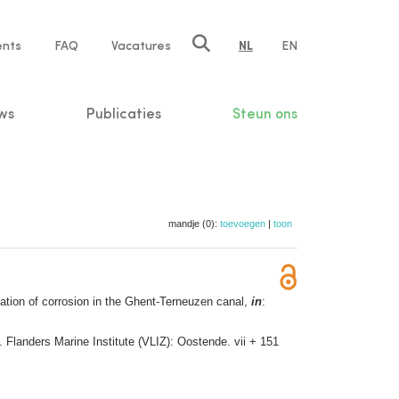
ents
FAQ
Vacatures
NL
EN
n
ws
Publicaties
Steun ons
mandje (0):
toevoegen
|
toon
zation of corrosion in the Ghent-Terneuzen canal,
in
:
. Flanders Marine Institute (VLIZ): Oostende. vii + 151