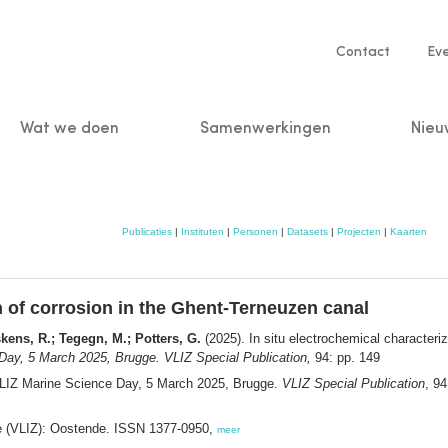
Service
Contact
Ev
navigatio
Wat we doen
Samenwerkingen
Nieu
n
Publicaties
|
Instituten
|
Personen
|
Datasets
|
Projecten
|
Kaarten
on of corrosion in the Ghent-Terneuzen canal
skens, R.; Tegegn, M.; Potters, G.
(2025). In situ electrochemical characteri
Day, 5 March 2025, Brugge. VLIZ Special Publication,
94: pp. 149
VLIZ Marine Science Day, 5 March 2025, Brugge.
VLIZ Special Publication
, 94
ee (VLIZ): Oostende. ISSN 1377-0950,
meer