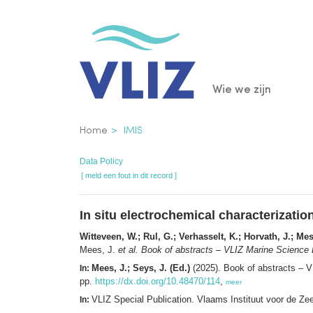
Overslaan
en
naar
de
Main
Wie we zijn
inhoud
gaan
navigatio
Kruimelpad
Home
IMIS
Data Policy
[ meld een fout in dit record ]
In situ electrochemical characterizati
Witteveen, W.; Rul, G.; Verhasselt, K.; Horvath, J.; Me
Mees, J.
et al.
Book of abstracts – VLIZ Marine Science 
Mees, J.; Seys, J. (Ed.)
(2025). Book of abstracts – 
In:
pp.
https://dx.doi.org/10.48470/114
,
meer
VLIZ Special Publication. Vlaams Instituut voor de Z
In: