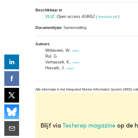
Beschikbaar in
VLIZ
:
Open access 414652
[
download pdf
]
Documenttype:
Samenvatting
Auteurs
Witteveen, W.
,
meer
Rul, G.
Verhasselt, K.
,
meer
Horvath, J.
,
meer
Alle informatie in het
Integrated Marine Information System
(IMIS) val
Blijf via
Testerep magazine
op de h