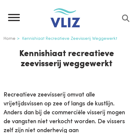
Overslaan
en
naar
de
Kruimelpad
Home
Kennishiaat Recreatieve Zeevisserij Weggewerkt
inhoud
gaan
Kennishiaat recreatieve
zeevisserij weggewerkt
Recreatieve zeevisserij omvat alle
vrijetijdsvissen op zee of langs de kustlijn.
Anders dan bij de commerciële visserij mogen
de vangsten niet verkocht worden. De vissers
zelf zijn niet onderhevig aan