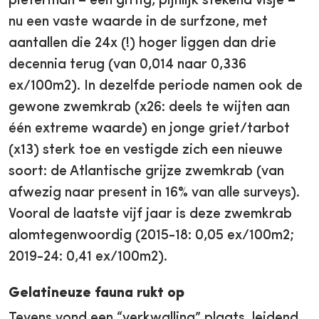
pieterman – een giftig, pijnlijk stekend visje –
nu een vaste waarde in de surfzone, met
aantallen die 24x (!) hoger liggen dan drie
decennia terug (van 0,014 naar 0,336
ex/100m2). In dezelfde periode namen ook de
gewone zwemkrab (x26: deels te wijten aan
één extreme waarde) en jonge griet/tarbot
(x13) sterk toe en vestigde zich een nieuwe
soort: de Atlantische grijze zwemkrab (van
afwezig naar present in 16% van alle surveys).
Vooral de laatste vijf jaar is deze zwemkrab
alomtegenwoordig (2015-18: 0,05 ex/100m2;
2019-24: 0,41 ex/100m2).
Gelatineuze fauna rukt op
Tevens vond een “verkwalling” plaats, leidend