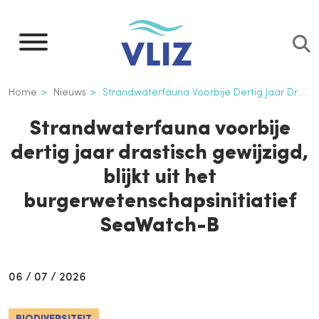
Overslaan
en
naar
de
Kruimelpad
Home
Nieuws
Strandwaterfauna Voorbije Dertig Jaar Drastisch Gewijzigd, Blijkt Uit Het Burgerwetenschapsinitiatief SeaWatch-B
inhoud
gaan
Strandwaterfauna voorbije
dertig jaar drastisch gewijzigd,
blijkt uit het
burgerwetenschapsinitiatief
SeaWatch-B
06 / 07 / 2026