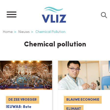
Overslaan
en
naar
de
Kruimelpad
Home
Nieuws
Chemical Pollution
inhoud
gaan
Chemical pollution
DE ZEE VROEGER
BLAUWE ECONOMIE
IKUWA8: 8ste
KLIMAAT