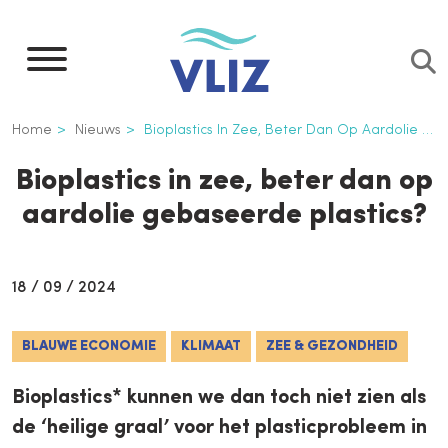
Overslaan
en
naar
de
Kruimelpad
Home
Nieuws
Bioplastics In Zee, Beter Dan Op Aardolie Gebaseerde Plastics?
inhoud
gaan
Bioplastics in zee, beter dan op
aardolie gebaseerde plastics?
18 / 09 / 2024
BLAUWE ECONOMIE
KLIMAAT
ZEE & GEZONDHEID
Bioplastics* kunnen we dan toch niet zien als
de ‘heilige graal’ voor het plasticprobleem in