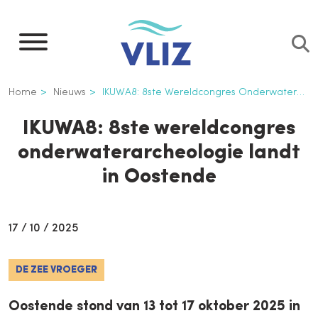
Overslaan
en
naar
de
Kruimelpad
Home
Nieuws
IKUWA8: 8ste Wereldcongres Onderwaterarcheologie Landt In Oostende
inhoud
gaan
IKUWA8: 8ste wereldcongres
onderwaterarcheologie landt
in Oostende
17 / 10 / 2025
DE ZEE VROEGER
Oostende stond van 13 tot 17 oktober 2025 in