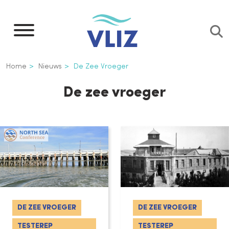
Overslaan
en
naar
de
Kruimelpad
Home
Nieuws
De Zee Vroeger
inhoud
gaan
De zee vroeger
DE ZEE VROEGER
DE ZEE VROEGER
TESTEREP
TESTEREP