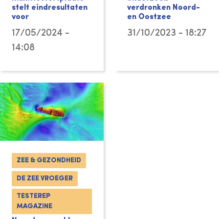
stelt eindresultaten
verdronken Noord-
voor
en Oostzee
17/05/2024 -
31/10/2023 - 18:27
14:08
ZEE & GEZONDHEID
DE ZEE VROEGER
TESTEREP
MAGAZINE