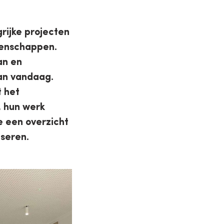
rijke projecten
tenschappen.
an en
an vandaag.
t het
 hun werk
e een overzicht
iseren.