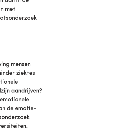
n aan in de
en met
raatsonderzoek
eving mensen
inder ziektes
tionele
zijn aandrijven?
 emotionele
an de emotie-
tsonderzoek
ersiteiten.