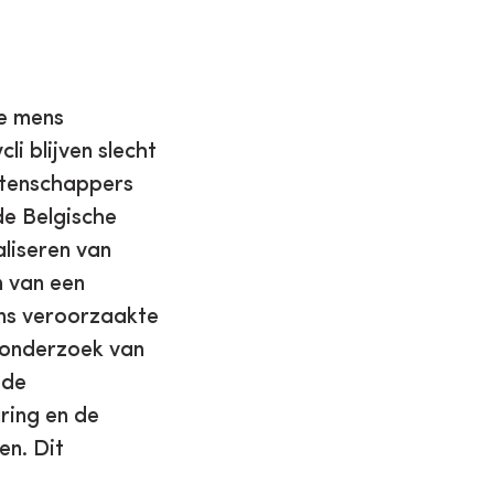
de mens
i blijven slecht
etenschappers
de Belgische
aliseren van
n van een
ens veroorzaakte
sonderzoek van
 de
ring en de
en. Dit