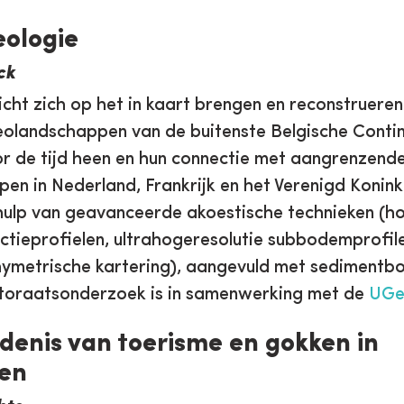
eologie
ck
icht zich op het in kaart brengen en reconstruere
eolandschappen van de buitenste Belgische Contin
or de tijd heen en hun connectie met aangrenzend
en in Nederland, Frankrijk en het Verenigd Koninkr
ulp van geavanceerde akoestische technieken (ho
ectieprofielen, ultrahogeresolutie subbodemprofil
metrische kartering), aangevuld met sedimentbo
toraatsonderzoek is in samenwerking met de
UGe
denis van toerisme en gokken in
sen