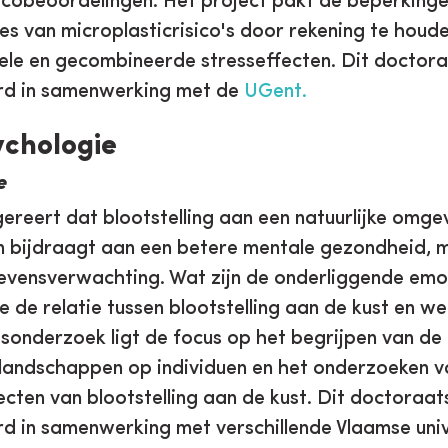
icobeoordelingen. Het project pakt de beperkinge
ies van microplasticrisico's door rekening te houd
ele en gecombineerde stresseffecten. Dit docto
rd in samenwerking met de
UGent.
ychologie
e
reert dat blootstelling aan een natuurlijke omg
n bijdraagt aan een betere mentale gezondheid, m
levensverwachting. Wat zijn de onderliggende emo
de relatie tussen blootstelling aan de kust en wel
tsonderzoek ligt de focus op het begrijpen van de
landschappen op individuen en het onderzoeken v
ecten van blootstelling aan de kust. Dit doctoraa
d in samenwerking met verschillende Vlaamse univ