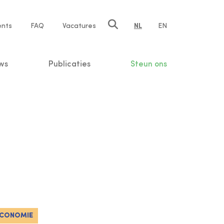
ents
FAQ
Vacatures
NL
EN
n
ws
Publicaties
Steun ons
ECONOMIE