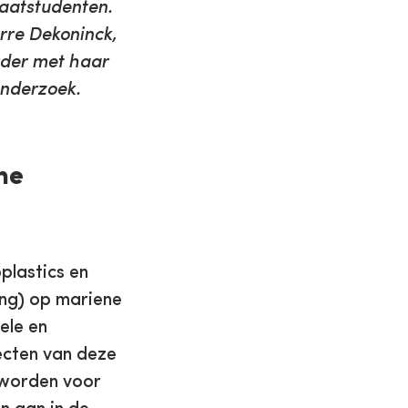
aatstudenten.
arre Dekoninck,
rder met haar
onderzoek.
ne
plastics en
ing) op mariene
ele en
fecten van deze
 worden voor