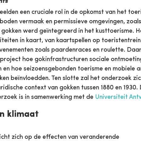
hts
eelden een cruciale rol in de opkomst van het toer
 boden vermaak en permissieve omgevingen, zoals
gokken werd geïntegreerd in het kusttoerisme. 
teiten in kaart, van kaartspellen op toeristentrein
evenementen zoals paardenraces en roulette. Daa
project hoe gokinfrastructuren sociale ontmoeting
n en hoe seizoensgebonden toerisme en mobiele a
ken beïnvloedden. Ten slotte zal het onderzoek zic
ridische context van gokken tussen 1880 en 1930. 
rzoek is in samenwerking met de
Universiteit An
n klimaat
icht zich op de effecten van veranderende