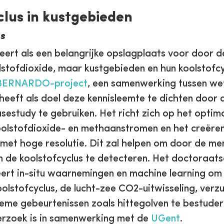
clus in kustgebieden
s
ert als een belangrijke opslagplaats voor door 
stofdioxide, maar kustgebieden en hun koolstofcycl
BERNARDO-project
, een samenwerking tussen w
 heeft als doel deze kennisleemte te dichten door 
sestudy te gebruiken. Het richt zich op het optim
olstofdioxide- en methaanstromen en het creëre
met hoge resolutie. Dit zal helpen om door de m
n de koolstofcyclus te detecteren. Het doctoraat
ert in-situ waarnemingen en machine learning om
olstofcyclus, de lucht-zee CO2-uitwisseling, verzu
eme gebeurtenissen zoals hittegolven te bestuder
rzoek is in samenwerking met de
UGent
.