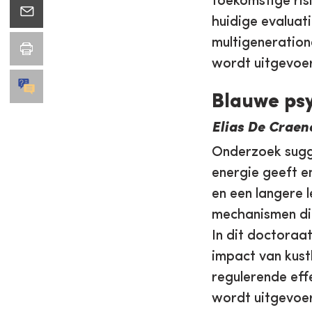
toekomstige ris
huidige evaluat
multigeneration
wordt uitgevoe
Blauwe ps
Elias De Craen
Onderzoek sugge
energie geeft e
en een langere 
mechanismen die 
In dit doctoraa
impact van kust
regulerende eff
wordt uitgevoer