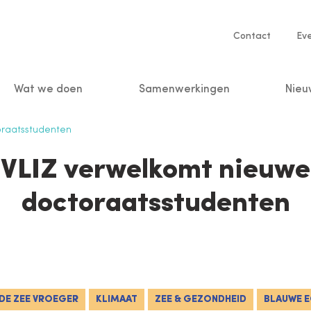
Service
Contact
Ev
navigatio
Wat we doen
Samenwerkingen
Nieu
n
raatsstudenten
VLIZ verwelkomt nieuwe
doctoraatsstudenten
DE ZEE VROEGER
KLIMAAT
ZEE & GEZONDHEID
BLAUWE 