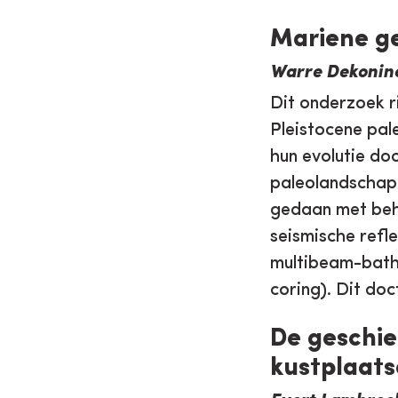
Mariene g
Warre Dekonin
Dit onderzoek r
Pleistocene pal
hun evolutie do
paleolandschapp
gedaan met beh
seismische refl
multibeam-bathy
coring).
Dit doc
De geschie
kustplaat