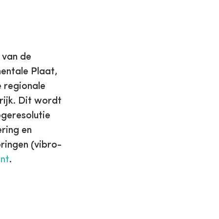
n van de
entale Plaat,
e regionale
ijk. Dit wordt
geresolutie
ering en
ringen (vibro-
nt
.