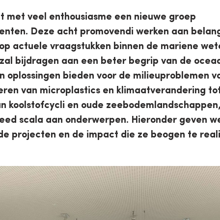
t met veel enthousiasme een nieuwe groep
enten. Deze acht promovendi werken aan belang
jn op actuele vraagstukken binnen de mariene we
zal bijdragen aan een beter begrip van de ocea
n oplossingen bieden voor de milieuproblemen v
ren van microplastics en klimaatverandering to
n koolstofcycli en oude zeebodemlandschappen,
breed scala aan onderwerpen. Hieronder geven w
e projecten en de impact die ze beogen te real