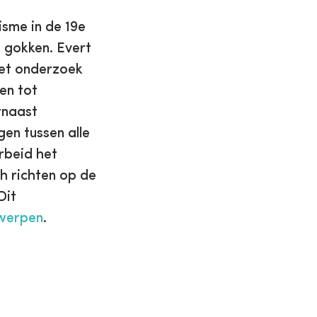
isme in de 19e
 gokken. Evert
Het onderzoek
en tot
rnaast
en tussen alle
rbeid het
h richten op de
Dit
twerpen
.