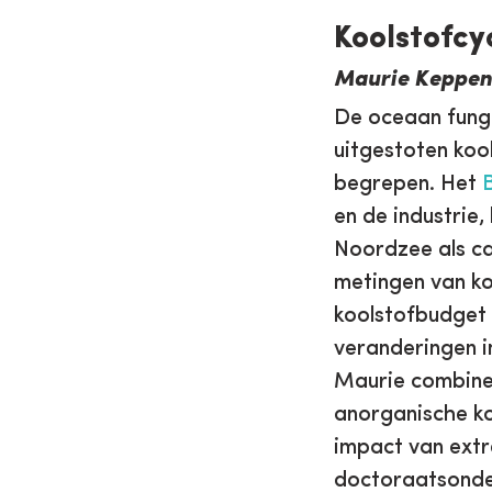
Koolstofcy
Maurie Keppen
De oceaan funge
uitgestoten kool
begrepen. Het
en de industrie,
Noordzee als ca
metingen van ko
koolstofbudget 
veranderingen i
Maurie combine
anorganische ko
impact van extr
doctoraatsonde