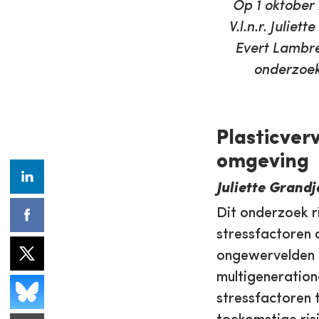
Op 1 oktober
V.l.n.r. Julie
Evert Lambre
onderzoek
Plasticver
omgeving
Juliette Grand
Dit onderzoek r
stressfactoren 
ongewervelden o
multigeneration
stressfactoren