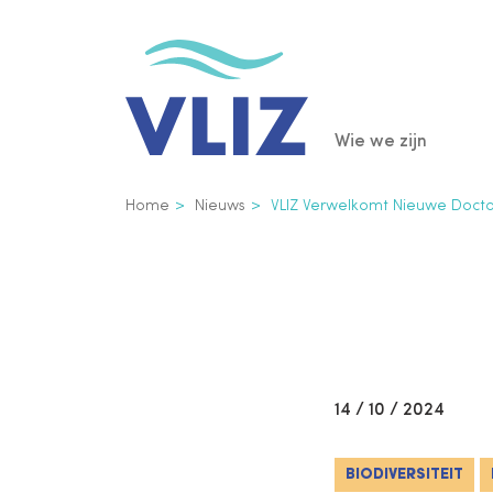
Overslaan
en
naar
de
Main
Wie we zijn
inhoud
gaan
navigatio
Kruimelpad
Home
Nieuws
VLIZ Verwelkomt Nieuwe Docto
14 / 10 / 2024
BIODIVERSITEIT