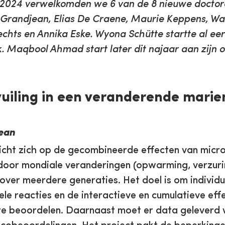
 2024 verwelkomden we 6 van de 8 nieuwe doctor
tte Grandjean, Elias De Craene, Maurie Keppens, W
chts en Annika Eske. Wyona Schütte startte al ee
. Maqbool Ahmad start later dit najaar aan zijn 
vuiling in een veranderende marie
jean
icht zich op de gecombineerde effecten van micro
door mondiale veranderingen (opwarming, verzur
ver meerdere generaties. Het doel is om individu
ele reacties en de interactieve en cumulatieve ef
 te beoordelen. Daarnaast moet er data geleverd