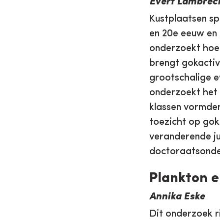
Evert Lambrec
Kustplaatsen sp
en 20e eeuw en
onderzoekt hoe 
brengt gokactivi
grootschalige 
onderzoekt het 
klassen vormde
toezicht op gok
veranderende ju
doctoraatsonde
Plankton e
Annika Eske
Dit onderzoek r