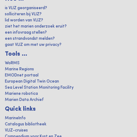
is VLIZ georganiseerd?
solliciteren bij VLIZ?
lid worden van VLIZ?
ziet het marien onderzoek eruit?
een infovraag stellen?
een strandvondst melden?
gaat VLIZ om met uw privacy?
Tools ...
WoRMS
Marine Regions
EMODnet portaal
European Digital Twin Ocean
Sea Level Station Monitoring Facility
Mariene robotica
Marien Data Archief
Quick links
MarineInfo
Catalogus bibliotheek
VLIZ-cruises
Compendium voor Kust en Zee