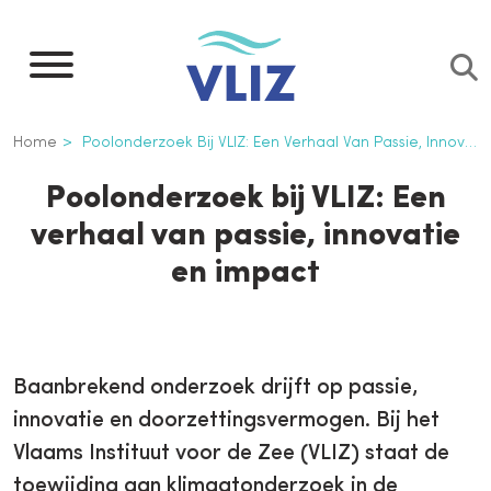
Overslaan
en
naar
de
Kruimelpad
Home
Poolonderzoek Bij VLIZ: Een Verhaal Van Passie, Innovatie En Impact
inhoud
gaan
Poolonderzoek bij VLIZ: Een
verhaal van passie, innovatie
en impact
Baanbrekend onderzoek drijft op passie,
innovatie en doorzettingsvermogen. Bij het
Vlaams Instituut voor de Zee (VLIZ) staat de
toewijding aan klimaatonderzoek in de