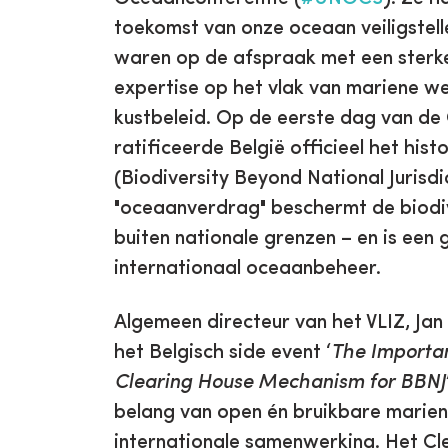
toekomst van onze oceaan veiligstell
waren op de afspraak met een sterke
expertise op het vlak van mariene w
kustbeleid. Op de eerste dag van d
ratificeerde België officieel het hi
(Biodiversity Beyond National Jurisdi
"oceaanverdrag" beschermt de biodive
buiten nationale grenzen – en is een 
internationaal oceaanbeheer.
Algemeen directeur van het VLIZ, Ja
het Belgisch side event ‘
The Importan
Clearing House Mechanism for BBNJ
belang van open én bruikbare marien
internationale samenwerking. Het Cl