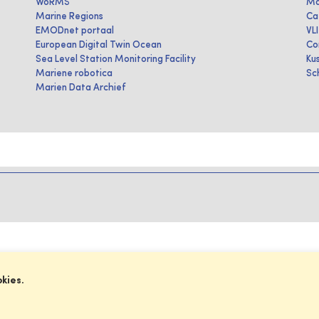
WoRMS
Ma
Marine Regions
Ca
EMODnet portaal
VL
European Digital Twin Ocean
Co
Sea Level Station Monitoring Facility
Ku
Mariene robotica
Sc
Marien Data Archief
okies.