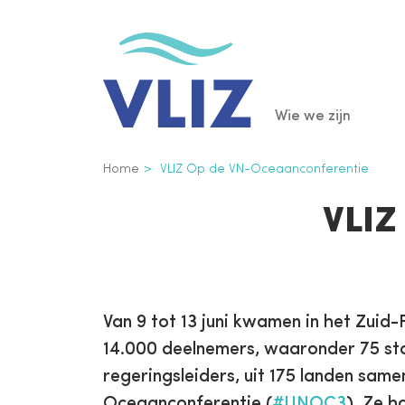
Overslaan
en
naar
de
Main
Wie we zijn
inhoud
gaan
navigatio
Kruimelpad
Home
VLIZ Op de VN-Oceaanconferentie
VLIZ
Van 9 tot 13 juni kwamen in het Zuid
14.000 deelnemers, waaronder 75 st
regeringsleiders, uit 175 landen sam
Oceaanconferentie (
#UNOC3
). Ze h