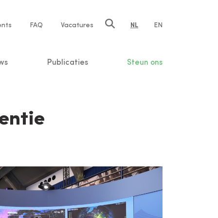
ents
FAQ
Vacatures
NL
EN
n
ws
Publicaties
Steun ons
entie