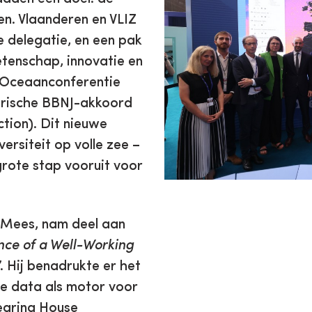
en. Vlaanderen en VLIZ
 delegatie, en een pak
etenschap, innovatie en
e Oceaanconferentie
storische BBNJ-akkoord
ction). Dit nieuwe
rsiteit op volle zee –
grote stap vooruit voor
n Mees, nam deel aan
ce of a Well-Working
’. Hij benadrukte er het
e data als motor voor
earing House