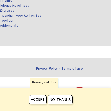
rineInfo
talogus bibliotheek
IZ-cruises
mpendium voor Kust en Zee
stportaal
heldemonitor
Privacy Policy
-
Terms of use
Privacy settings
NO, THANKS
ACCEPT