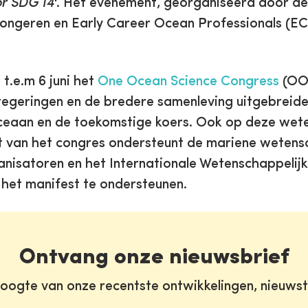
or SDG 14
'. Het evenement, georganiseerd door d
 jongeren en Early Career Ocean Professionals (E
.e.m 6 juni het
One Ocean Science Congress
(OOS
egeringen en de bredere samenleving uitgebreide 
ceaan en de toekomstige koers. Ook op deze wete
st van het congres ondersteunt de mariene weten
rganisatoren en het Internationale Wetenschappeli
 het manifest te ondersteunen.
Ontvang onze nieuwsbrief
oogte van onze recentste ontwikkelingen, nieuws