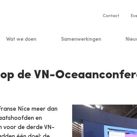
Service
Contact
Ev
navigatio
Wat we doen
Samenwerkingen
Nieu
n
 op de VN-Oceaanconfer
-Franse Nice meer dan
aatshoofden en
en voor de derde VN-
adden één doel: de