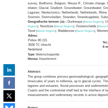
survey; Bedforms; Belgium, Meuse R.; Climate change; Co
inlaten; Glacial; Gradient; Groundwater; Groundwater; Gro
Lagunes; Neotectonics; Netherlands; Netherlands, Rhine R.
Stormen; Stormvloeden; Stranden; Strandsuppletie; Sub
Geografische termen
:
Dunkerque
; I
(16)
[
Marine Regions
]
; Noordzee
; Oosterschelde
Regions
]
[
Marine Regions
]
[
Marine 
Texel
; Waddenzee
; Wester
[
Marine Regions
]
[
Marine Regions
]
Adres:
Pobox 80.115
Tel.
3508 TC Utrecht
E-m
Nederland
Type:
Wetenschappelijk
Niveau:
Departement
Abstract:
The group combines process-geomorphological, geographi
timescales of years to millennia, up to glacial cycles. T
lagoons and estuaries, fluvial processes and sedimentolo
Coasts and the continental shelf bed at the interface of
measurements and sedimentary records in active deposit
Project