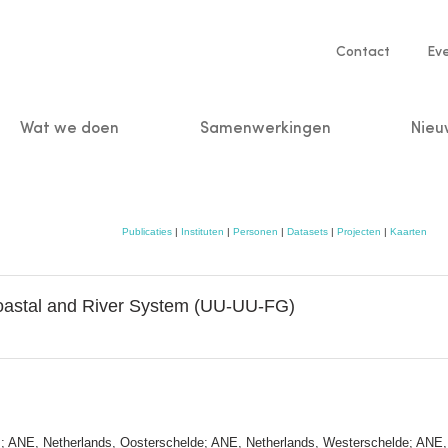
Service
Contact
Ev
navigatio
Wat we doen
Samenwerkingen
Nieu
n
Publicaties
|
Instituten
|
Personen
|
Datasets
|
Projecten
|
Kaarten
oastal and River System (UU-UU-FG)
.; ANE, Netherlands, Oosterschelde; ANE, Netherlands, Westerschelde; ANE