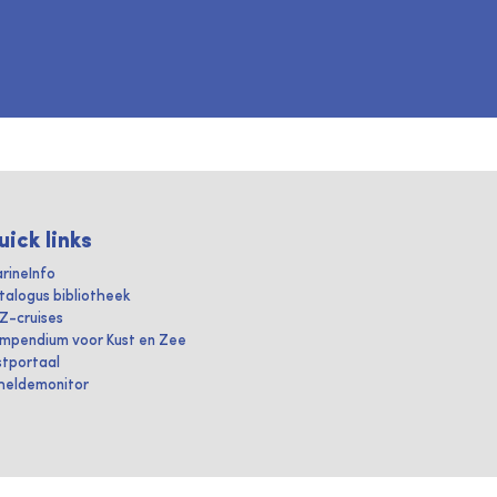
uick links
rineInfo
talogus bibliotheek
IZ-cruises
mpendium voor Kust en Zee
stportaal
heldemonitor