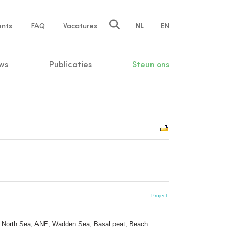
ents
FAQ
Vacatures
NL
EN
n
ws
Publicaties
Steun ons
Project
, North Sea; ANE, Wadden Sea; Basal peat; Beach