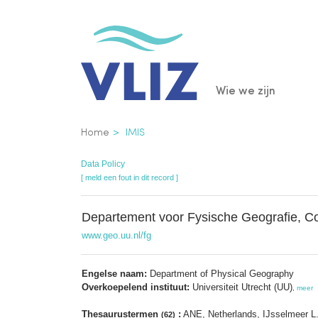
Overslaan
en
naar
de
Main
Wie we zijn
inhoud
gaan
navigatio
Kruimelpad
Home
IMIS
Data Policy
[ meld een fout in dit record ]
Departement voor Fysische Geografie, C
www.geo.uu.nl/fg
Engelse naam:
Department of Physical Geography
Overkoepelend instituut:
Universiteit Utrecht (UU)
,
meer
Thesaurustermen
:
ANE, Netherlands, IJsselmeer L
(62)