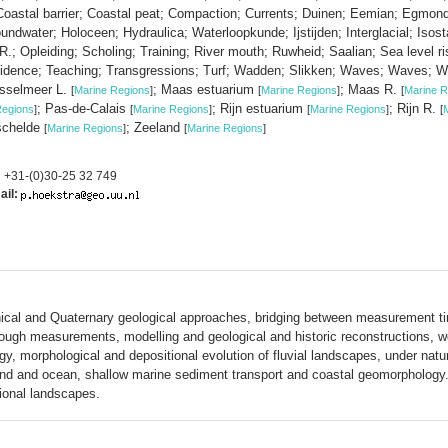
astal barrier; Coastal peat; Compaction; Currents; Duinen; Eemian; Egmond; 
undwater; Holoceen; Hydraulica; Waterloopkunde; Ijstijden; Interglacial; Isos
; Opleiding; Scholing; Training; River mouth; Ruwheid; Saalian; Sea level rise
sidence; Teaching; Transgressions; Turf; Wadden; Slikken; Waves; Waves; W
Jsselmeer L.
; Maas estuarium
; Maas R.
[
Marine Regions
]
[
Marine Regions
]
[
Marine R
; Pas-de-Calais
; Rijn estuarium
; Rijn R.
Regions
]
[
Marine Regions
]
[
Marine Regions
]
[
schelde
; Zeeland
[
Marine Regions
]
[
Marine Regions
]
:
+31-(0)30-25 32 749
ail:
cal and Quaternary geological approaches, bridging between measurement ti
hrough measurements, modelling and geological and historic reconstructions, we
gy, morphological and depositional evolution of fluvial landscapes, under na
 land and ocean, shallow marine sediment transport and coastal geomorphology
ional landscapes.