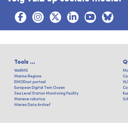
Tools ...
Q
WoRMS
Ma
Marine Regions
Ca
EMODnet portaal
VL
European Digital Twin Ocean
Co
Sea Level Station Monitoring Facility
Ku
Mariene robotica
Sc
Marien Data Archief