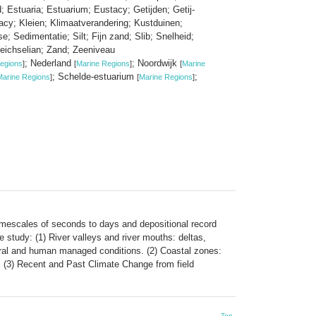
Estuaria; Estuarium; Eustacy; Getijden; Getij-
tacy; Kleien; Klimaatverandering; Kustduinen;
; Sedimentatie; Silt; Fijn zand; Slib; Snelheid;
eichselian; Zand; Zeeniveau
; Nederland
; Noordwijk
egions
]
[
Marine Regions
]
[
Marine
; Schelde-estuarium
;
Marine Regions
]
[
Marine Regions
]
mescales of seconds to days and depositional record
 study: (1) River valleys and river mouths: deltas,
tural and human managed conditions. (2) Coastal zones:
. (3) Recent and Past Climate Change from field
Top